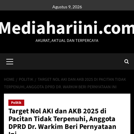
Skip
Agustus 9, 2026
to
Mediahariini.co
content
AKURAT, AKTUAL DAN TERPERCAYA
Primary
Menu
HOME
POLITIK
TARGET NOL AKI DAN AKB 2025 DI PACITAN TIDAK
TERPENUHI, ANGGOTA DPRD DR. WARKIM BERI PERNYATAAN INI
Politik
Target Nol AKI dan AKB 2025 di
Pacitan Tidak Terpenuhi, Anggota
DPRD Dr. Warkim Beri Pernyataan