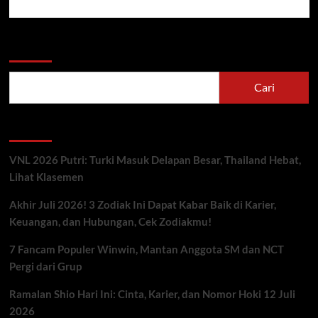
Cari
Cari
Berita Terbaru
VNL 2026 Putri: Turki Masuk Delapan Besar, Thailand Hebat,
Lihat Klasemen
Akhir Juli 2026! 3 Zodiak Ini Dapat Kabar Baik di Karier,
Keuangan, dan Hubungan, Cek Zodiakmu!
7 Fancam Populer Winwin, Mantan Anggota SM dan NCT
Pergi dari Grup
Ramalan Shio Hari Ini: Cinta, Karier, dan Nomor Hoki 12 Juli
2026