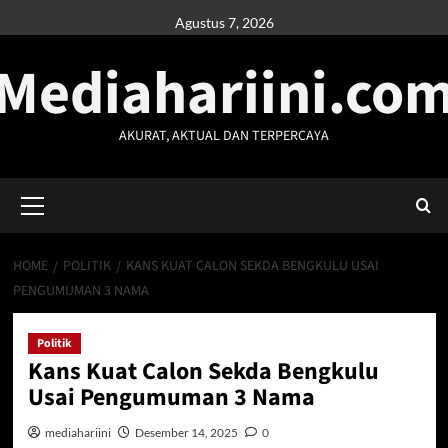
Skip
Agustus 7, 2026
to
Mediahariini.co
content
AKURAT, AKTUAL DAN TERPERCAYA
Primary
Menu
HOME
POLITIK
KANS KUAT CALON SEKDA BENGKULU USAI
PENGUMUMAN 3 NAMA
Politik
Kans Kuat Calon Sekda Bengkulu
Usai Pengumuman 3 Nama
mediahariini
Desember 14, 2025
0