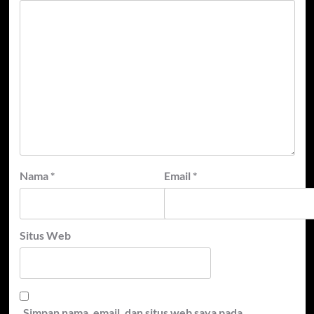
Nama
*
Email
*
Situs Web
Simpan nama, email, dan situs web saya pada