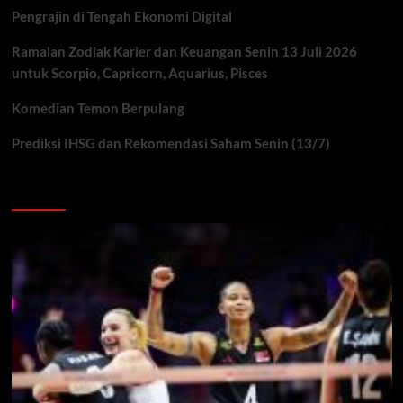
Pengrajin di Tengah Ekonomi Digital
Ramalan Zodiak Karier dan Keuangan Senin 13 Juli 2026
untuk Scorpio, Capricorn, Aquarius, Pisces
Komedian Temon Berpulang
Prediksi IHSG dan Rekomendasi Saham Senin (13/7)
You may have missed