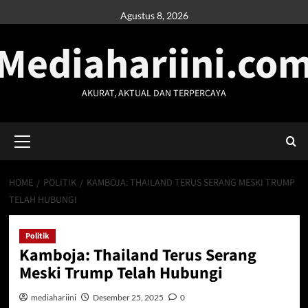
Skip
Agustus 8, 2026
to
Mediahariini.co
content
AKURAT, AKTUAL DAN TERPERCAYA
Primary
Menu
HOME
POLITIK
KAMBOJA: THAILAND TERUS SERANG MESKI TRUMP
TELAH HUBUNGI
Politik
Kamboja: Thailand Terus Serang
Meski Trump Telah Hubungi
mediahariini
Desember 25, 2025
0