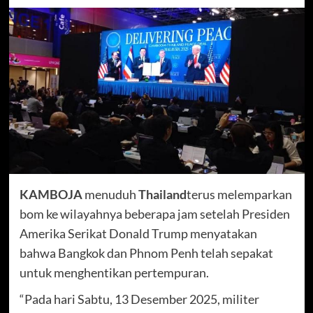
KAMBOJA
menuduh
Thailand
terus melemparkan
bom ke wilayahnya beberapa jam setelah Presiden
Amerika Serikat Donald Trump menyatakan
bahwa Bangkok dan Phnom Penh telah sepakat
untuk menghentikan pertempuran.
“Pada hari Sabtu, 13 Desember 2025, militer