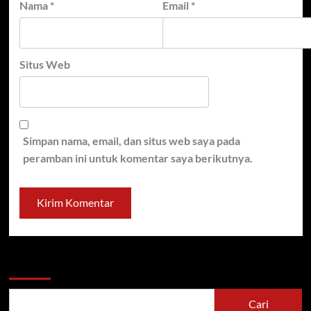
Nama
*
Email
*
Situs Web
Simpan nama, email, dan situs web saya pada
peramban ini untuk komentar saya berikutnya.
Cari
Cari