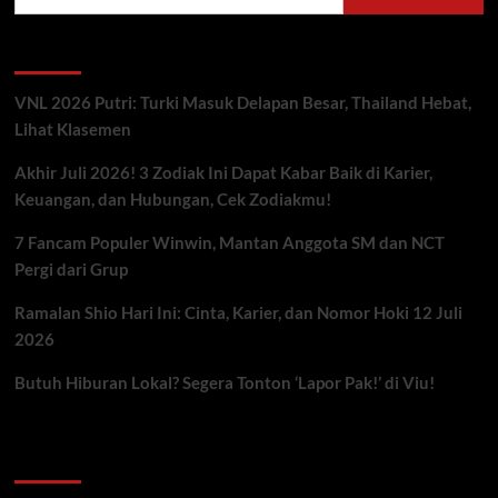
Berita Terbaru
VNL 2026 Putri: Turki Masuk Delapan Besar, Thailand Hebat,
Lihat Klasemen
Akhir Juli 2026! 3 Zodiak Ini Dapat Kabar Baik di Karier,
Keuangan, dan Hubungan, Cek Zodiakmu!
7 Fancam Populer Winwin, Mantan Anggota SM dan NCT
Pergi dari Grup
Ramalan Shio Hari Ini: Cinta, Karier, dan Nomor Hoki 12 Juli
2026
Butuh Hiburan Lokal? Segera Tonton ‘Lapor Pak!’ di Viu!
Kategori ARtikel