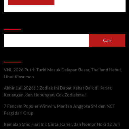
Cari
Cari
Berita Terbaru
VNL 2026 Putri: Turki Masuk Delapan Besar, Thailand Hebat,
Lihat Klasemen
Akhir Juli 2026! 3 Zodiak Ini Dapat Kabar Baik di Karier,
Keuangan, dan Hubungan, Cek Zodiakmu!
7 Fancam Populer Winwin, Mantan Anggota SM dan NCT
Pergi dari Grup
Ramalan Shio Hari Ini: Cinta, Karier, dan Nomor Hoki 12 Juli