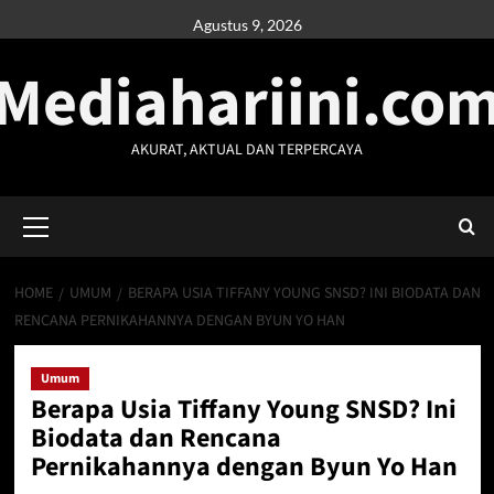
Skip
Agustus 9, 2026
to
Mediahariini.co
content
AKURAT, AKTUAL DAN TERPERCAYA
Primary
Menu
HOME
UMUM
BERAPA USIA TIFFANY YOUNG SNSD? INI BIODATA DAN
RENCANA PERNIKAHANNYA DENGAN BYUN YO HAN
Umum
Berapa Usia Tiffany Young SNSD? Ini
Biodata dan Rencana
Pernikahannya dengan Byun Yo Han