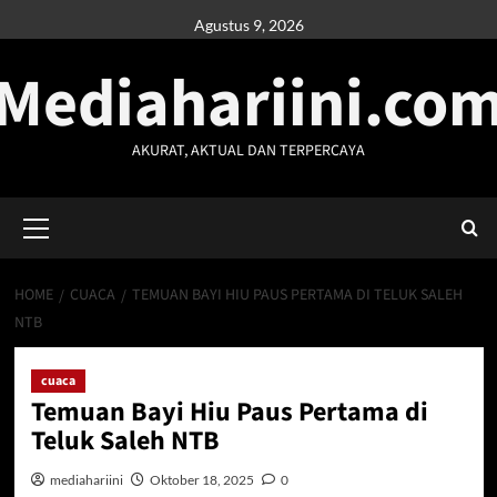
Skip
Agustus 9, 2026
to
Mediahariini.co
content
AKURAT, AKTUAL DAN TERPERCAYA
Primary
Menu
HOME
CUACA
TEMUAN BAYI HIU PAUS PERTAMA DI TELUK SALEH
NTB
cuaca
Temuan Bayi Hiu Paus Pertama di
Teluk Saleh NTB
mediahariini
Oktober 18, 2025
0