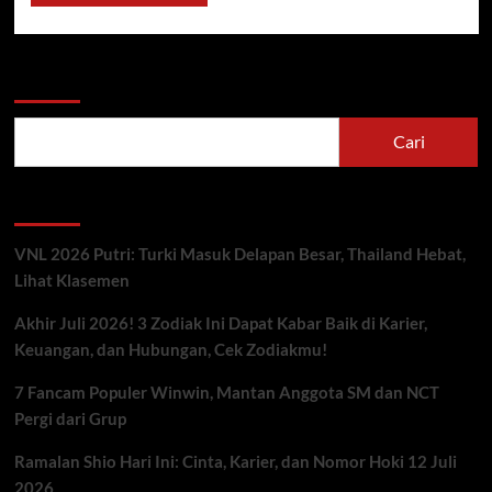
Cari
Cari
Berita Terbaru
VNL 2026 Putri: Turki Masuk Delapan Besar, Thailand Hebat,
Lihat Klasemen
Akhir Juli 2026! 3 Zodiak Ini Dapat Kabar Baik di Karier,
Keuangan, dan Hubungan, Cek Zodiakmu!
7 Fancam Populer Winwin, Mantan Anggota SM dan NCT
Pergi dari Grup
Ramalan Shio Hari Ini: Cinta, Karier, dan Nomor Hoki 12 Juli
2026