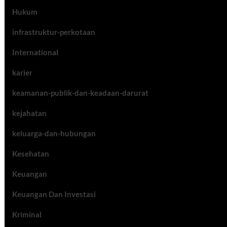
Hukum
infrastruktur-perkotaan
International
karier
keamanan-publik-dan-keadaan-darurat
kejahatan
keluarga-dan-hubungan
Kesehatan
Keuangan
Keuangan Dan Investasi
Kriminal