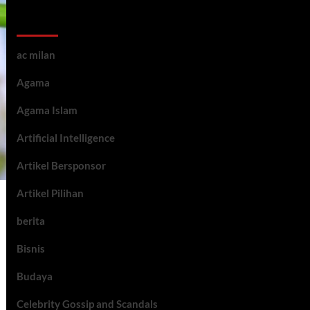
Kategori ARtikel
ac milan
Agama
Agama Islam
Artificial Intelligence
Artikel Bersponsor
Artikel Pilihan
berita
Bisnis
Budaya
Celebrity Gossip and Scandals