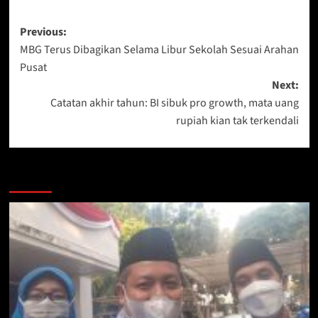
Post
Previous:
MBG Terus Dibagikan Selama Libur Sekolah Sesuai Arahan
navigation
Pusat
Next:
Catatan akhir tahun: BI sibuk pro growth, mata uang
rupiah kian tak terkendali
More Stories