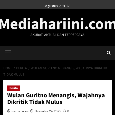
Skip
Agustus 9, 2026
to
Mediahariini.co
content
AKURAT, AKTUAL DAN TERPERCAYA
Primary
Menu
HOME
BERITA
WULAN GURITNO MENANGIS, WAJAHNYA DIKRITIK
TIDAK MULUS
berita
Wulan Guritno Menangis, Wajahnya
Dikritik Tidak Mulus
mediahariini
Desember 24, 2025
0