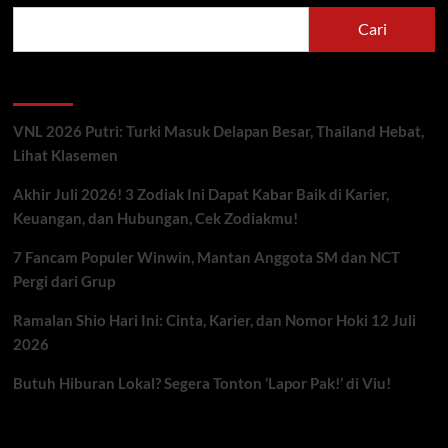
Cari
Berita Terbaru
VNL 2026 Putri: Turki Masuk Delapan Besar, Thailand Hebat,
Lihat Klasemen
Akhir Juli 2026! 3 Zodiak Ini Dapat Kabar Baik di Karier,
Keuangan, dan Hubungan, Cek Zodiakmu!
7 Fancam Populer Winwin, Mantan Anggota SM dan NCT
Pergi dari Grup
Ramalan Shio Hari Ini: Cinta, Karier, dan Nomor Hoki 12 Juli
2026
Butuh Hiburan Lokal? Segera Tonton ‘Lapor Pak!’ di Viu!