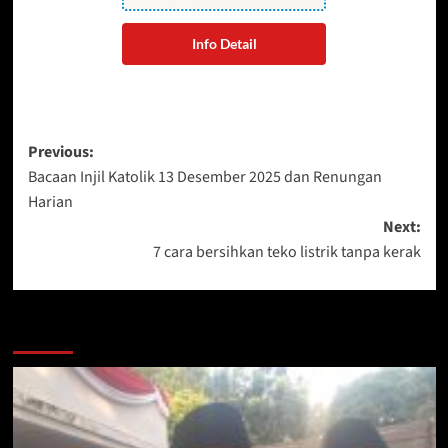
Info Detail
Post
Previous:
Bacaan Injil Katolik 13 Desember 2025 dan Renungan
navigation
Harian
Next:
7 cara bersihkan teko listrik tanpa kerak
More Stories