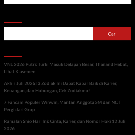
Cari
Cari
Berita Terbaru
VNL 2026 Putri: Turki Masuk Delapan Besar, Thailand Hebat,
Lihat Klasemen
Akhir Juli 2026! 3 Zodiak Ini Dapat Kabar Baik di Karier,
Keuangan, dan Hubungan, Cek Zodiakmu!
7 Fancam Populer Winwin, Mantan Anggota SM dan NCT
Pergi dari Grup
Ramalan Shio Hari Ini: Cinta, Karier, dan Nomor Hoki 12 Juli
2026