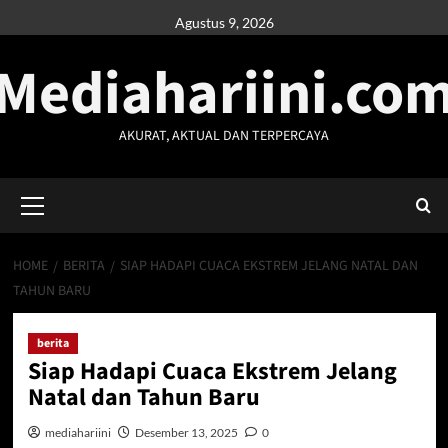
Skip
Agustus 9, 2026
to
Mediahariini.co
content
AKURAT, AKTUAL DAN TERPERCAYA
Primary
Menu
HOME
BERITA
SIAP HADAPI CUACA EKSTREM JELANG NATAL DAN
TAHUN BARU
berita
Siap Hadapi Cuaca Ekstrem Jelang
Natal dan Tahun Baru
mediahariini
Desember 13, 2025
0