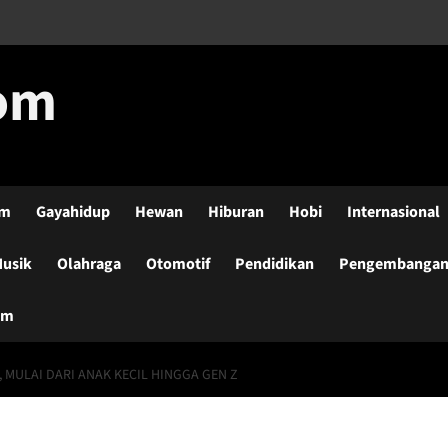
com
lm
Gayahidup
Hewan
Hiburan
Hobi
Internasional
usik
Olahraga
Otomotif
Pendidikan
Pengembangan-
um
, MULAI DARI ANAK KECIL HINGGA GEN Z