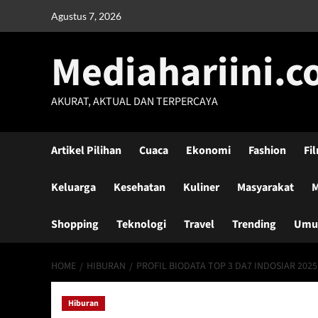
Skip
Agustus 7, 2026
to
content
Mediahariini.
AKURAT, AKTUAL DAN TERPERCAYA
Artikel Pilihan
Cuaca
Ekonomi
Fashion
Fi
Keluarga
Kesehatan
Kuliner
Masyarakat
M
Shopping
Teknologi
Travel
Trending
Um
HOME
HIBURAN
PROFIL BIODATA TOP 3 DA7 INDOSIAR 2025
Hiburan