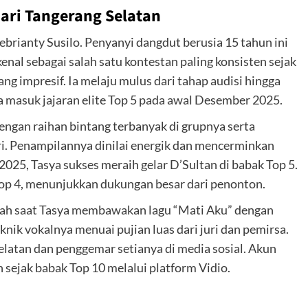
ari Tangerang Selatan
brianty Susilo. Penyanyi dangdut berusia 15 tahun ini
kenal sebagai salah satu kontestan paling konsisten sejak
ang impresif. Ia melaju mulus dari tahap audisi hingga
a masuk jajaran elite Top 5 pada awal Desember 2025.
engan raihan bintang terbanyak di grupnya serta
ri. Penampilannya dinilai energik dan mencerminkan
025, Tasya sukses meraih gelar D’Sultan di babak Top 5.
 Top 4, menunjukkan dukungan besar dari penonton.
alah saat Tasya membawakan lagu “Mati Aku” dengan
nik vokalnya menuai pujian luas dari juri dan pemirsa.
latan dan penggemar setianya di media sosial. Akun
sejak babak Top 10 melalui platform Vidio.