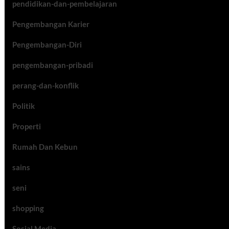
pendidikan-dan-pembelajaran
Pengembangan Karier
Pengembangan-Diri
pengembangan-pribadi
perang-dan-konflik
Politik
Properti
Rumah Dan Kebun
sains
seni
shopping
Sosial Media