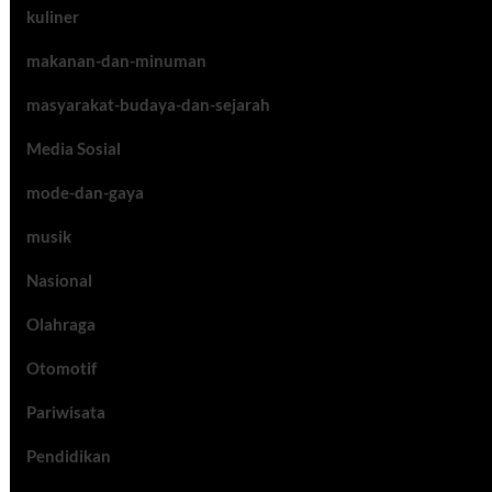
kuliner
makanan-dan-minuman
masyarakat-budaya-dan-sejarah
Media Sosial
mode-dan-gaya
musik
Nasional
Olahraga
Otomotif
Pariwisata
Pendidikan