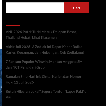
Cari
Berita Terbaru
VNL 2026 Putri: Turki Masuk Delapan Besar,
Thailand Hebat, Lihat Klasemen
Akhir Juli 2026! 3 Zodiak Ini Dapat Kabar Baik di
Karier, Keuangan, dan Hubungan, Cek Zodiakmu!
7 Fancam Populer Winwin, Mantan Anggota SM
dan NCT Pergi dari Grup
Ramalan Shio Hari Ini: Cinta, Karier, dan Nomor
Hoki 12 Juli 2026
Butuh Hiburan Lokal? Segera Tonton ‘Lapor Pak!’ di
Viu!