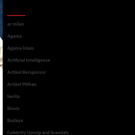
Kategori ARtikel
ac milan
Agama
Agama Islam
Artificial Intelligence
Artikel Bersponsor
Artikel Pilihan
berita
Bisnis
Budaya
Celebrity Gossip and Scandals