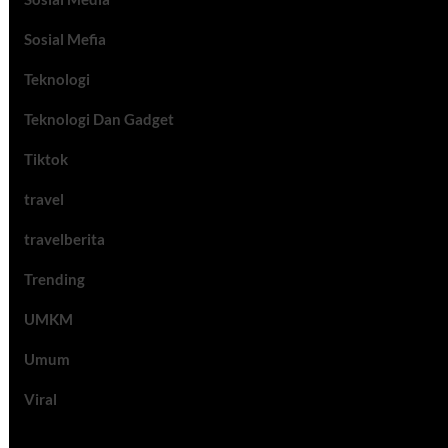
Sosial Mefia
Teknologi
Teknologi Dan Gadget
Tiktok
travel
travelberita
Trending
UMKM
Umum
Viral