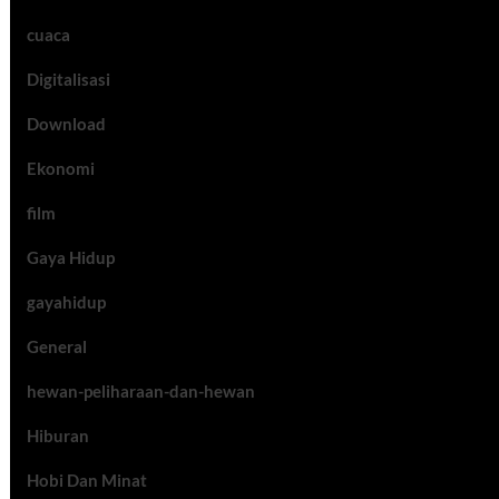
cuaca
Digitalisasi
Download
Ekonomi
film
Gaya Hidup
gayahidup
General
hewan-peliharaan-dan-hewan
Hiburan
Hobi Dan Minat