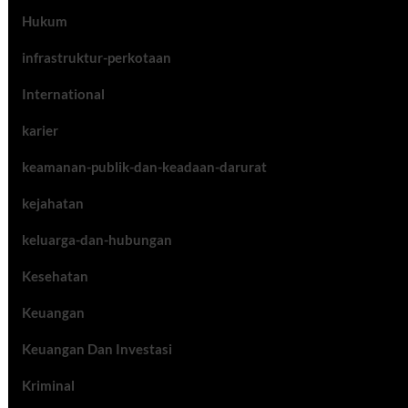
Hukum
infrastruktur-perkotaan
International
karier
keamanan-publik-dan-keadaan-darurat
kejahatan
keluarga-dan-hubungan
Kesehatan
Keuangan
Keuangan Dan Investasi
Kriminal