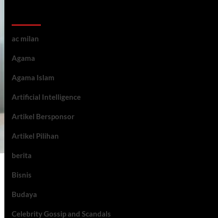
Kategori ARtikel
ac milan
Agama
Agama Islam
Artificial Intelligence
Artikel Bersponsor
Artikel Pilihan
berita
Bisnis
Budaya
Celebrity Gossip and Scandals