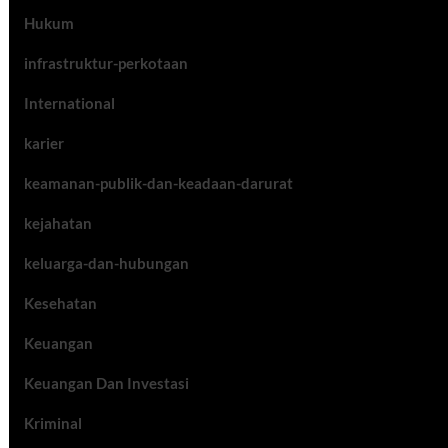
Hukum
infrastruktur-perkotaan
International
karier
keamanan-publik-dan-keadaan-darurat
kejahatan
keluarga-dan-hubungan
Kesehatan
Keuangan
Keuangan Dan Investasi
Kriminal