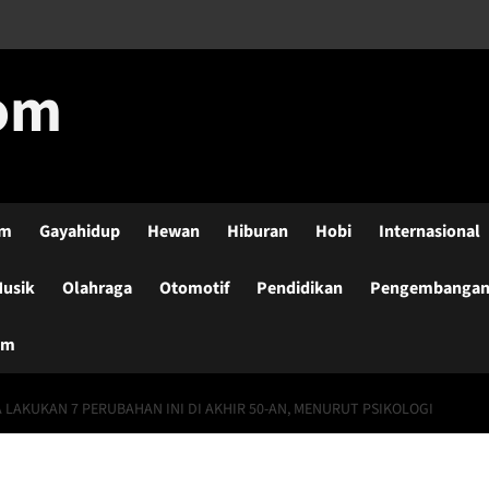
com
lm
Gayahidup
Hewan
Hiburan
Hobi
Internasional
usik
Olahraga
Otomotif
Pendidikan
Pengembangan-
um
 LAKUKAN 7 PERUBAHAN INI DI AKHIR 50-AN, MENURUT PSIKOLOGI