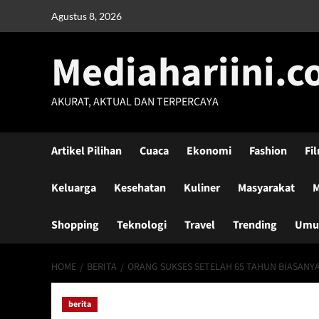
Skip
Agustus 8, 2026
to
content
Mediahariini.
AKURAT, AKTUAL DAN TERPERCAYA
Artikel Pilihan
Cuaca
Ekonomi
Fashion
Fi
Keluarga
Kesehatan
Kuliner
Masyarakat
M
Shopping
Teknologi
Travel
Trending
Um
HOME
BERITA
ORANG SUKSES SETELAH 65 TAHUN BIASANYA
berita