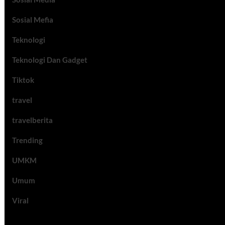
Sosial Mefia
Teknologi
Teknologi Dan Gadget
Tiktok
travel
travelberita
Trending
UMKM
Umum
Viral