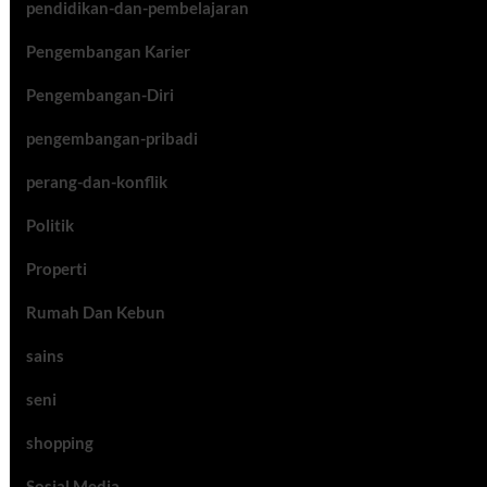
pendidikan-dan-pembelajaran
Pengembangan Karier
Pengembangan-Diri
pengembangan-pribadi
perang-dan-konflik
Politik
Properti
Rumah Dan Kebun
sains
seni
shopping
Sosial Media