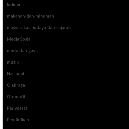
kuliner
makanan-dan-minuman
masyarakat-budaya-dan-sejarah
Media Sosial
mode-dan-gaya
musik
Nasional
Olahraga
Otomotif
Pariwisata
Pendidikan