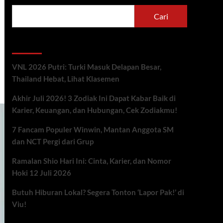
Cari
Berita Terbaru
VNL 2026 Putri: Turki Masuk Delapan Besar,
Thailand Hebat, Lihat Klasemen
Akhir Juli 2026! 3 Zodiak Ini Dapat Kabar Baik di
Karier, Keuangan, dan Hubungan, Cek Zodiakmu!
7 Fancam Populer Winwin, Mantan Anggota SM
dan NCT Pergi dari Grup
Ramalan Shio Hari Ini: Cinta, Karier, dan Nomor
Hoki 12 Juli 2026
Butuh Hiburan Lokal? Segera Tonton ‘Lapor Pak!’ di
Viu!