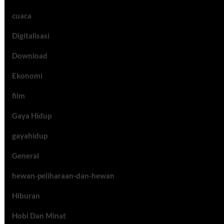
cuaca
Digitalisasi
Download
Ekonomi
film
Gaya Hidup
gayahidup
General
hewan-peliharaan-dan-hewan
Hiburan
Hobi Dan Minat