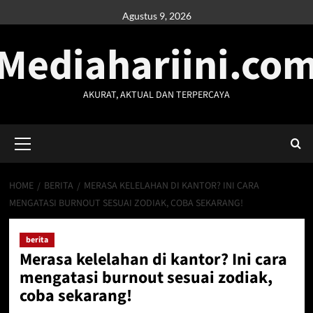
Skip
Agustus 9, 2026
to
Mediahariini.co
content
AKURAT, AKTUAL DAN TERPERCAYA
Primary
Menu
HOME
BERITA
MERASA KELELAHAN DI KANTOR? INI CARA
MENGATASI BURNOUT SESUAI ZODIAK, COBA SEKARANG!
berita
Merasa kelelahan di kantor? Ini cara
mengatasi burnout sesuai zodiak,
coba sekarang!