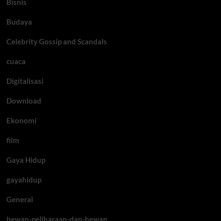
Bisnis
Budaya
Celebrity Gossip and Scandals
cuaca
Digitalisasi
Download
Ekonomi
film
Gaya Hidup
gayahidup
General
hewan-peliharaan-dan-hewan