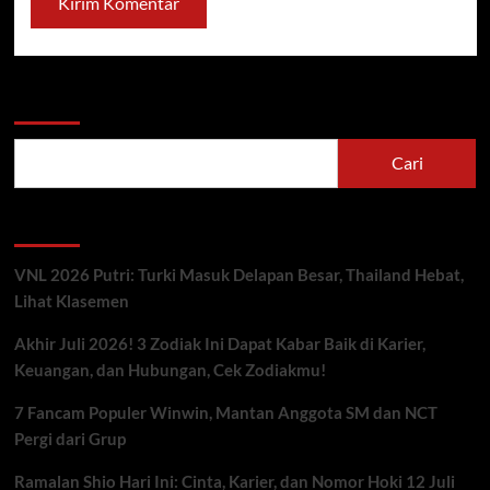
Cari
Cari
Berita Terbaru
VNL 2026 Putri: Turki Masuk Delapan Besar, Thailand Hebat,
Lihat Klasemen
Akhir Juli 2026! 3 Zodiak Ini Dapat Kabar Baik di Karier,
Keuangan, dan Hubungan, Cek Zodiakmu!
7 Fancam Populer Winwin, Mantan Anggota SM dan NCT
Pergi dari Grup
Ramalan Shio Hari Ini: Cinta, Karier, dan Nomor Hoki 12 Juli