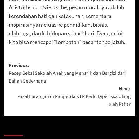
Aristotle, dan Nietzsche, pesan moralnya adalah
kerendahan hati dan ketekunan, sementara
inspirasinya meluas ke pendidikan, bisnis,
olahraga, dan kehidupan sehari-hari. Dengan ini,
kita bisa mencapai “lompatan” besar tanpa jatuh.
Post
Previous:
Resep Bekal Sekolah Anak yang Menarik dan Bergizi dari
navigation
Bahan Sederhana
Next:
Pasal Larangan di Ranperda KTR Perlu Diperiksa Ulang
oleh Pakar
More Stories