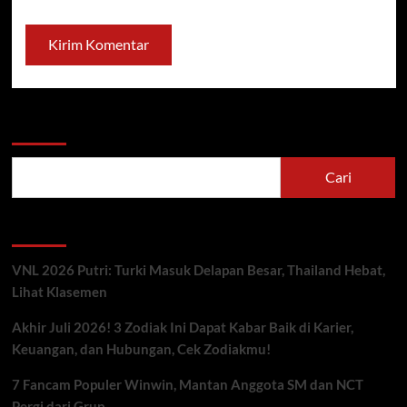
Cari
Cari
Berita Terbaru
VNL 2026 Putri: Turki Masuk Delapan Besar, Thailand Hebat,
Lihat Klasemen
Akhir Juli 2026! 3 Zodiak Ini Dapat Kabar Baik di Karier,
Keuangan, dan Hubungan, Cek Zodiakmu!
7 Fancam Populer Winwin, Mantan Anggota SM dan NCT
Pergi dari Grup