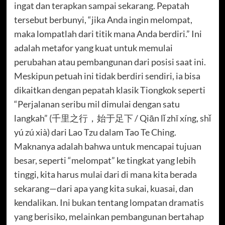
ingat dan terapkan sampai sekarang. Pepatah
tersebut berbunyi, “jika Anda ingin melompat,
maka lompatlah dari titik mana Anda berdiri.” Ini
adalah metafor yang kuat untuk memulai
perubahan atau pembangunan dari posisi saat ini.
Meskipun petuah ini tidak berdiri sendiri, ia bisa
dikaitkan dengan pepatah klasik Tiongkok seperti
“Perjalanan seribu mil dimulai dengan satu
langkah” (千里之行，始于足下 / Qiān lǐ zhī xíng, shǐ
yú zú xià) dari Lao Tzu dalam Tao Te Ching.
Maknanya adalah bahwa untuk mencapai tujuan
besar, seperti “melompat” ke tingkat yang lebih
tinggi, kita harus mulai dari di mana kita berada
sekarang—dari apa yang kita sukai, kuasai, dan
kendalikan. Ini bukan tentang lompatan dramatis
yang berisiko, melainkan pembangunan bertahap