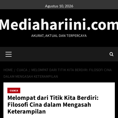
Skip
Agustus 10, 2026
to
Mediahariini.co
content
AKURAT, AKTUAL DAN TERPERCAYA
Primary
Menu
HOME
CUACA
MELOMPAT DARI TITIK KITA BERDIRI: FILOSOFI CINA
DALAM MENGASAH KETERAMPILAN
cuaca
Melompat dari Titik Kita Berdiri:
Filosofi Cina dalam Mengasah
Keterampilan