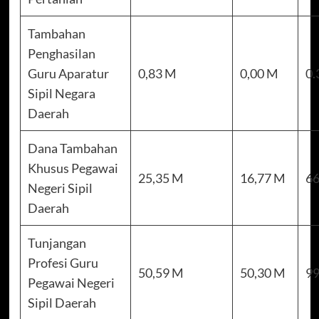
Tambahan
Penghasilan
Guru Aparatur
0,83 M
0,00 M
0.
Sipil Negara
Daerah
Dana Tambahan
Khusus Pegawai
25,35 M
16,77 M
66
Negeri Sipil
Daerah
Tunjangan
Profesi Guru
50,59 M
50,30 M
99
Pegawai Negeri
Sipil Daerah