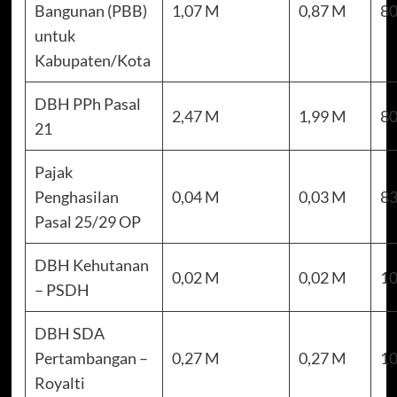
Bangunan (PBB)
1,07 M
0,87 M
80
untuk
Kabupaten/Kota
DBH PPh Pasal
2,47 M
1,99 M
80
21
Pajak
Penghasilan
0,04 M
0,03 M
83
Pasal 25/29 OP
DBH Kehutanan
0,02 M
0,02 M
10
– PSDH
DBH SDA
Pertambangan –
0,27 M
0,27 M
10
Royalti