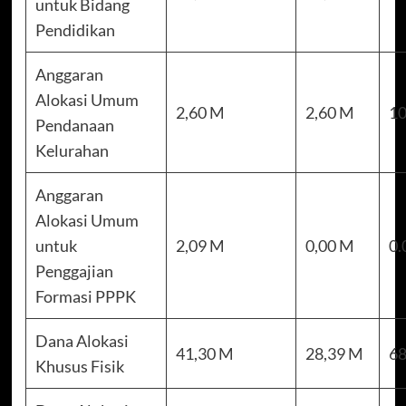
untuk Bidang
Pendidikan
Anggaran
Alokasi Umum
2,60 M
2,60 M
10
Pendanaan
Kelurahan
Anggaran
Alokasi Umum
untuk
2,09 M
0,00 M
0.
Penggajian
Formasi PPPK
Dana Alokasi
41,30 M
28,39 M
68
Khusus Fisik