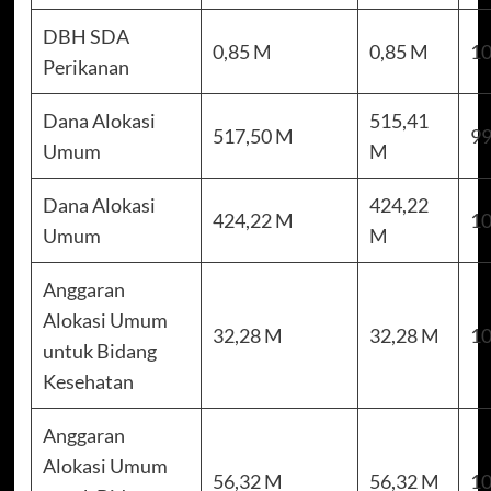
DBH SDA
0,85 M
0,85 M
10
Perikanan
Dana Alokasi
515,41
517,50 M
99
Umum
M
Dana Alokasi
424,22
424,22 M
10
Umum
M
Anggaran
Alokasi Umum
32,28 M
32,28 M
10
untuk Bidang
Kesehatan
Anggaran
Alokasi Umum
56,32 M
56,32 M
10