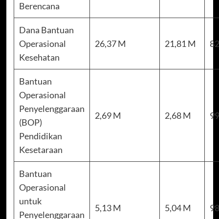
Berencana
Dana Bantuan
Operasional
26,37 M
21,81 M
82
Kesehatan
Bantuan
Operasional
Penyelenggaraan
2,69 M
2,68 M
99
(BOP)
Pendidikan
Kesetaraan
Bantuan
Operasional
untuk
5,13 M
5,04 M
98
Penyelenggaraan