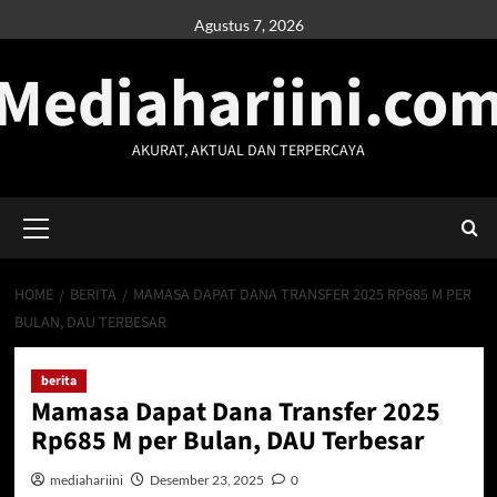
Skip
Agustus 7, 2026
to
Mediahariini.co
content
AKURAT, AKTUAL DAN TERPERCAYA
Primary
Menu
HOME
BERITA
MAMASA DAPAT DANA TRANSFER 2025 RP685 M PER
BULAN, DAU TERBESAR
berita
Mamasa Dapat Dana Transfer 2025
Rp685 M per Bulan, DAU Terbesar
mediahariini
Desember 23, 2025
0