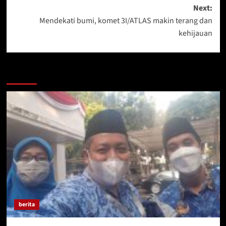
Next:
Mendekati bumi, komet 3I/ATLAS makin terang dan
kehijauan
More Stories
berita