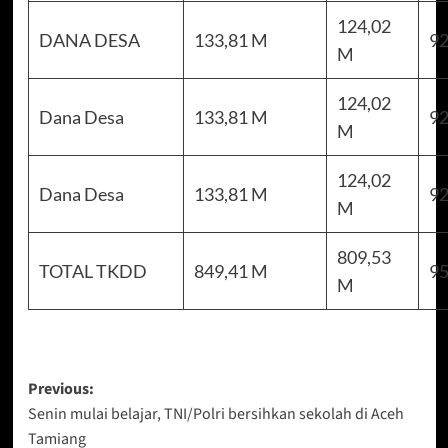
124,02
DANA DESA
133,81 M
92
M
124,02
Dana Desa
133,81 M
92
M
124,02
Dana Desa
133,81 M
92
M
809,53
TOTAL TKDD
849,41 M
95
M
Post
Previous:
Senin mulai belajar, TNI/Polri bersihkan sekolah di Aceh
navigation
Tamiang