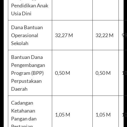
Pendidikan Anak
Usia Dini
Dana Bantuan
Operasional
32,27 M
32,22 M
99
Sekolah
Bantuan Dana
Pengembangan
Program (BPP)
0,50 M
0,50 M
10
Perpustakaan
Daerah
Cadangan
Ketahanan
1,05 M
1,05 M
10
Pangan dan
Pertanian