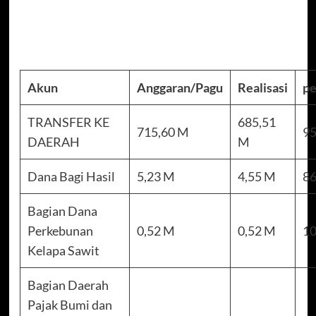
Akun
Anggaran/Pagu
Realisasi
pe
TRANSFER KE
685,51
715,60 M
95
DAERAH
M
Dana Bagi Hasil
5,23 M
4,55 M
86
Bagian Dana
Perkebunan
0,52 M
0,52 M
10
Kelapa Sawit
Bagian Daerah
Pajak Bumi dan