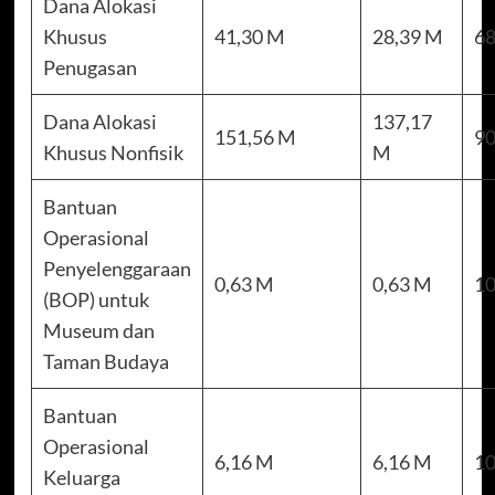
Dana Alokasi
Khusus
41,30 M
28,39 M
68
Penugasan
Dana Alokasi
137,17
151,56 M
90
Khusus Nonfisik
M
Bantuan
Operasional
Penyelenggaraan
0,63 M
0,63 M
10
(BOP) untuk
Museum dan
Taman Budaya
Bantuan
Operasional
6,16 M
6,16 M
10
Keluarga