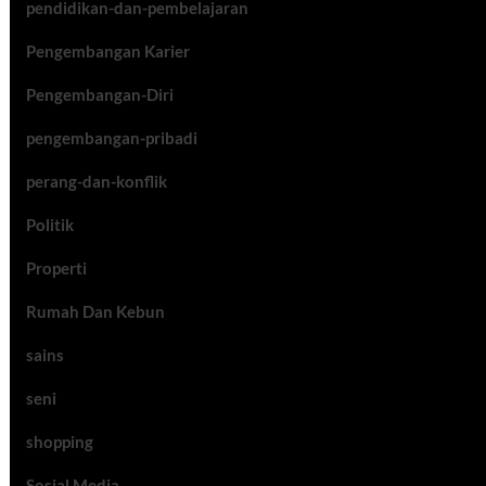
pendidikan-dan-pembelajaran
Pengembangan Karier
Pengembangan-Diri
pengembangan-pribadi
perang-dan-konflik
Politik
Properti
Rumah Dan Kebun
sains
seni
shopping
Sosial Media