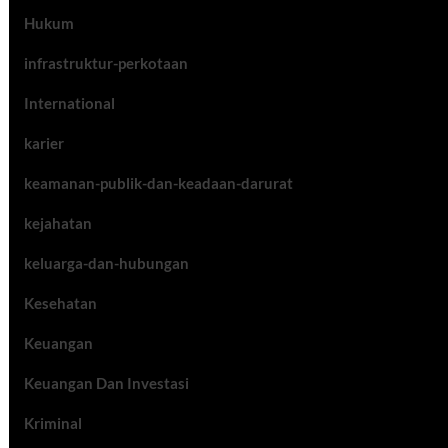
Hukum
infrastruktur-perkotaan
International
karier
keamanan-publik-dan-keadaan-darurat
kejahatan
keluarga-dan-hubungan
Kesehatan
Keuangan
Keuangan Dan Investasi
Kriminal