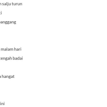
n salju turun
i
panggang
 malam hari
tengah badai
a hangat
ini