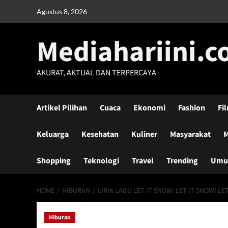
Skip
Agustus 8, 2026
to
content
Mediahariini.
AKURAT, AKTUAL DAN TERPERCAYA
Artikel Pilihan
Cuaca
Ekonomi
Fashion
Fi
Keluarga
Kesehatan
Kuliner
Masyarakat
M
Shopping
Teknologi
Travel
Trending
Um
HOME
HIBURAN
LIRIK LAGU LET IT SNOW! LET IT SNOW! LE
Hiburan