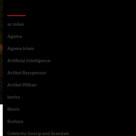
Kategori ARtikel
ac milan
Agama
Agama Islam
Artificial Intelligence
Artikel Bersponsor
Artikel Pilihan
berita
Bisnis
Budaya
Celebrity Gossip and Scandals