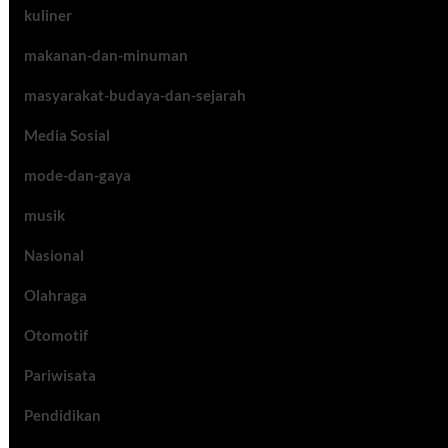
kuliner
makanan-dan-minuman
masyarakat-budaya-dan-sejarah
Media Sosial
mode-dan-gaya
musik
Nasional
Olahraga
Otomotif
Pariwisata
Pendidikan