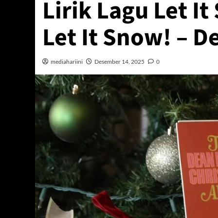
Lirik Lagu Let I
Let It Snow! – D
mediahariini
Desember 14, 2025
0