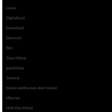
cuaca
Digitalisasi
Download
Ekonomi
film
Gaya Hidup
gayahidup
General
hewan-peliharaan-dan-hewan
Hiburan
Hobi Dan Minat