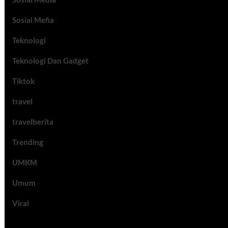
Sosial Mefia
Teknologi
Teknologi Dan Gadget
Tiktok
travel
travelberita
Trending
UMKM
Umum
Viral