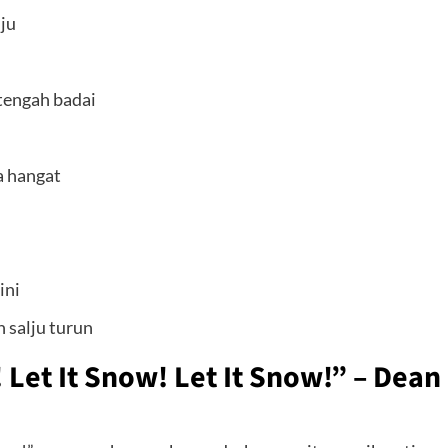
lju
tengah badai
a hangat
ini
n salju turun
 Let It Snow! Let It Snow!” – Dean