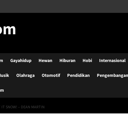
com
lm
Gayahidup
Hewan
Hiburan
Hobi
Internasional
usik
Olahraga
Otomotif
Pendidikan
Pengembangan-
um
T IT SNOW! – DEAN MARTIN