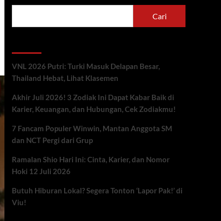
Cari
Berita Terbaru
VNL 2026 Putri: Turki Masuk Delapan Besar,
Thailand Hebat, Lihat Klasemen
Akhir Juli 2026! 3 Zodiak Ini Dapat Kabar Baik di
Karier, Keuangan, dan Hubungan, Cek Zodiakmu!
7 Fancam Populer Winwin, Mantan Anggota SM
dan NCT Pergi dari Grup
Ramalan Shio Hari Ini: Cinta, Karier, dan Nomor
Hoki 12 Juli 2026
Butuh Hiburan Lokal? Segera Tonton ‘Lapor Pak!’ di
Viu!