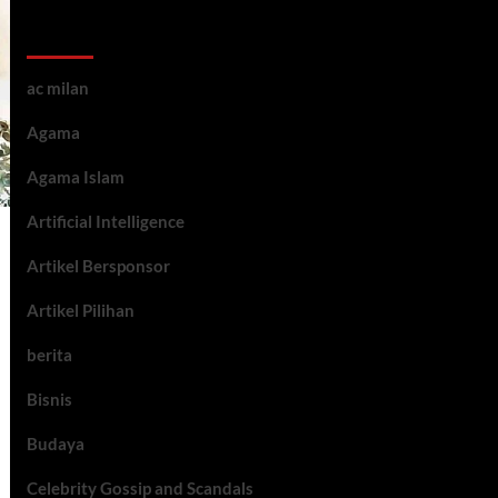
Kategori ARtikel
ac milan
Agama
Agama Islam
Artificial Intelligence
Artikel Bersponsor
Artikel Pilihan
berita
Bisnis
Budaya
Celebrity Gossip and Scandals