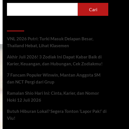
Cari
Berita Terbaru
VNL 2026 Putri: Turki Masuk Delapan Besar,
Thailand Hebat, Lihat Klasemen
Akhir Juli 2026! 3 Zodiak Ini Dapat Kabar Baik di
Karier, Keuangan, dan Hubungan, Cek Zodiakmu!
7 Fancam Populer Winwin, Mantan Anggota SM
dan NCT Pergi dari Grup
Ramalan Shio Hari Ini: Cinta, Karier, dan Nomor
Hoki 12 Juli 2026
Butuh Hiburan Lokal? Segera Tonton ‘Lapor Pak!’ di
Viu!