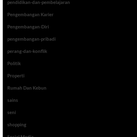
pendidikan-dan-pembelajaran
Pengembangan Karier
Pengembangan-Diri
pengembangan-pribadi
perang-dan-konflik
Politik
Properti
Rumah Dan Kebun
sains
seni
shopping
Sosial Media