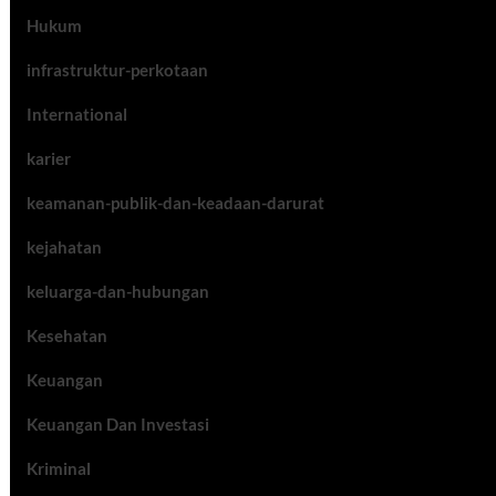
Hukum
infrastruktur-perkotaan
International
karier
keamanan-publik-dan-keadaan-darurat
kejahatan
keluarga-dan-hubungan
Kesehatan
Keuangan
Keuangan Dan Investasi
Kriminal