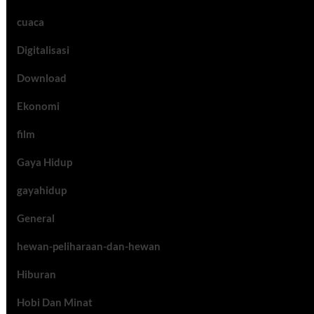
cuaca
Digitalisasi
Download
Ekonomi
film
Gaya Hidup
gayahidup
General
hewan-peliharaan-dan-hewan
Hiburan
Hobi Dan Minat