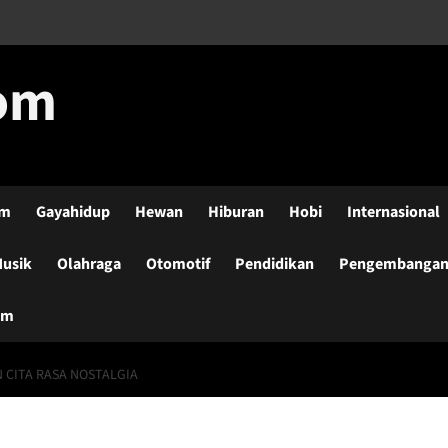
com
lm
Gayahidup
Hewan
Hiburan
Hobi
Internasional
usik
Olahraga
Otomotif
Pendidikan
Pengembangan-
um
 CITA RASA NOSTALGIA