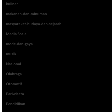
kuliner
makanan-dan-minuman
masyarakat-budaya-dan-sejarah
Media Sosial
mode-dan-gaya
musik
Nasional
Olahraga
Otomotif
Pariwisata
Pendidikan