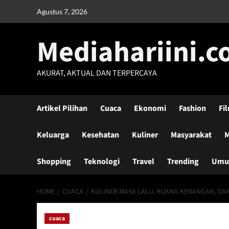
Skip
Agustus 7, 2026
to
content
Mediahariini.
AKURAT, AKTUAL DAN TERPERCAYA
Artikel Pilihan
Cuaca
Ekonomi
Fashion
Fi
Keluarga
Kesehatan
Kuliner
Masyarakat
M
Shopping
Teknologi
Travel
Trending
Um
HOME
CUACA
KULINER MASA LALU, RUANG KENANGAN, DAN
cuaca