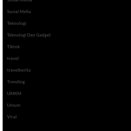
Sosial Mefia
Teknologi
Teknologi Dan Gadget
Tiktok
travel
travelberita
Trending
UMKM
Umum
Viral