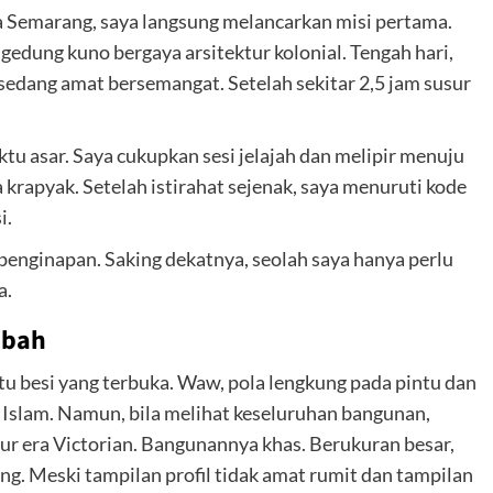
a Semarang, saya langsung melancarkan misi pertama.
edung kuno bergaya arsitektur kolonial. Tengah hari,
i sedang amat bersemangat. Setelah sekitar 2,5 jam susur
tu asar. Saya cukupkan sesi jelajah dan melipir menuju
rapyak. Setelah istirahat sejenak, saya menuruti kode
i.
 penginapan. Saking dekatnya, seolah saya hanya perlu
a.
mbah
ntu besi yang terbuka. Waw, pola lengkung pada pintu dan
ur Islam. Namun, bila melihat keseluruhan bangunan,
ur era Victorian. Bangunannya khas. Berukuran besar,
ng. Meski tampilan profil tidak amat rumit dan tampilan