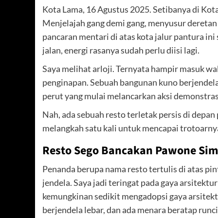
Kota Lama, 16 Agustus 2025. Setibanya di Kot
Menjelajah gang demi gang, menyusur deretan g
pancaran mentari di atas kota jalur pantura in
jalan, energi rasanya sudah perlu diisi lagi.
Saya melihat arloji. Ternyata hampir masuk wak
penginapan. Sebuah bangunan kuno berjendela k
perut yang mulai melancarkan aksi demonstras
Nah, ada sebuah resto terletak persis di depan
melangkah satu kali untuk mencapai trotoarny
Resto Sego Bancakan Pawone Si
Penanda berupa nama resto tertulis di atas pi
jendela. Saya jadi teringat pada gaya arsitekt
kemungkinan sedikit mengadopsi gaya arsitekt
berjendela lebar, dan ada menara beratap runci