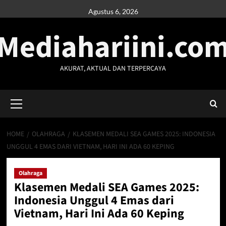
Skip
Agustus 6, 2026
to
Mediahariini.co
content
AKURAT, AKTUAL DAN TERPERCAYA
Primary
Menu
HOME
OLAHRAGA
KLASEMEN MEDALI SEA GAMES 2025: INDONESIA
UNGGUL 4 EMAS DARI VIETNAM, HARI INI ADA 60 KEPING
Olahraga
Klasemen Medali SEA Games 2025:
Indonesia Unggul 4 Emas dari
Vietnam, Hari Ini Ada 60 Keping