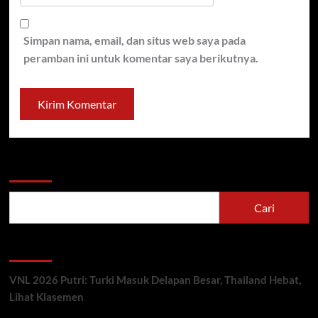
Simpan nama, email, dan situs web saya pada
peramban ini untuk komentar saya berikutnya.
Cari
Cari
Berita Terbaru
VNL 2026 Putri: Turki Masuk Delapan Besar, Thailand Hebat,
Lihat Klasemen