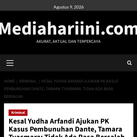
Skip
Agustus 9, 2026
to
Mediahariini.co
content
AKURAT, AKTUAL DAN TERPERCAYA
Primary
Menu
HOME
KRIMINAL
KESAL YUDHA ARFANDI AJUKAN PK KASUS
PEMBUNUHAN DANTE, TAMARA TYASMARA: TIDAK ADA RASA
BERSALAH
Kriminal
Kesal Yudha Arfandi Ajukan PK
Kasus Pembunuhan Dante, Tamara