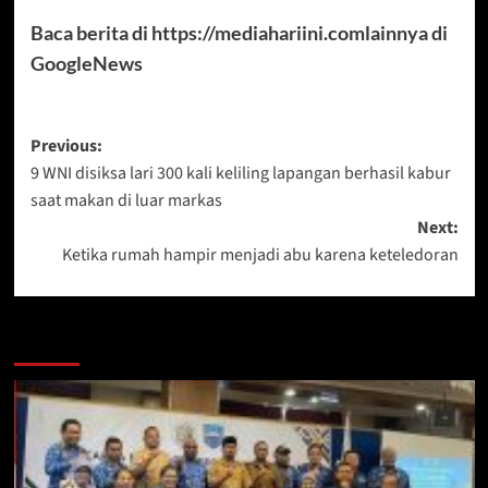
Baca berita di https://mediahariini.comlainnya di
GoogleNews
Post
Previous:
9 WNI disiksa lari 300 kali keliling lapangan berhasil kabur
navigation
saat makan di luar markas
Next:
Ketika rumah hampir menjadi abu karena keteledoran
More Stories