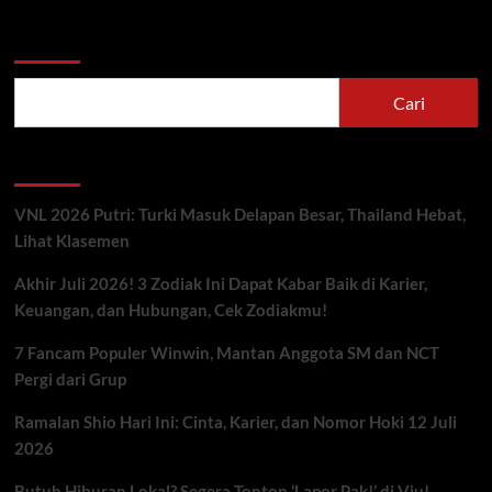
Cari
Cari
Berita Terbaru
VNL 2026 Putri: Turki Masuk Delapan Besar, Thailand Hebat,
Lihat Klasemen
Akhir Juli 2026! 3 Zodiak Ini Dapat Kabar Baik di Karier,
Keuangan, dan Hubungan, Cek Zodiakmu!
7 Fancam Populer Winwin, Mantan Anggota SM dan NCT
Pergi dari Grup
Ramalan Shio Hari Ini: Cinta, Karier, dan Nomor Hoki 12 Juli
2026
Butuh Hiburan Lokal? Segera Tonton ‘Lapor Pak!’ di Viu!