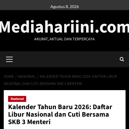
Skip
Agustus 8, 2026
to
Mediahariini.co
content
AKURAT, AKTUAL DAN TERPERCAYA
Primary
Menu
HOME
NASIONAL
KALENDER TAHUN BARU 2026: DAFTAR LIBUR
NASIONAL DAN CUTI BERSAMA SKB 3 MENTERI
Nasional
Kalender Tahun Baru 2026: Daftar
Libur Nasional dan Cuti Bersama
SKB 3 Menteri