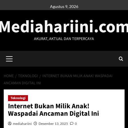
Skip
Agustus 9, 2026
to
Mediahariini.co
content
AKURAT, AKTUAL DAN TERPERCAYA
Primary
Menu
HOME
TEKNOLOGI
INTERNET BUKAN MILIK ANAK! WASPADAI
ANCAMAN DIGITAL INI
Teknologi
Internet Bukan Milik Anak!
Waspadai Ancaman Digital Ini
mediahariini
Desember 13, 2025
0