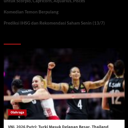
untuk Scorpio, Capricorn, Aquarius, Pisces
Komedian Temon Berpulang
Prediksi IHSG dan Rekomendasi Saham Senin (13/7)
You may have missed
Olahraga
VNL 2026 Putri: Turki Masuk Delapan Besar, Thailand