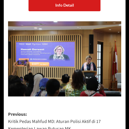
Info Detail
Post
Previous:
Kritik Pedas Mahfud MD: Aturan Polisi Aktif di 17
navigation
Kementerian Lawan Putusan MK