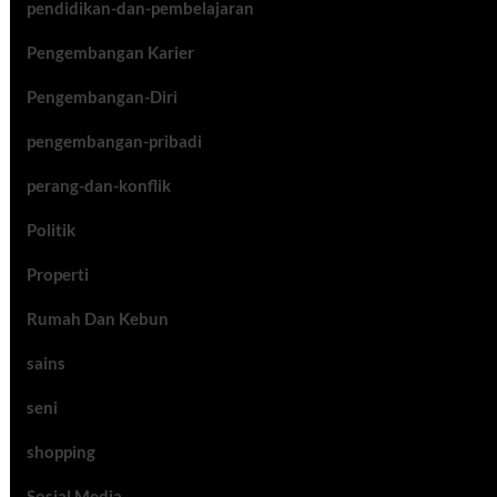
pendidikan-dan-pembelajaran
Pengembangan Karier
Pengembangan-Diri
pengembangan-pribadi
perang-dan-konflik
Politik
Properti
Rumah Dan Kebun
sains
seni
shopping
Sosial Media