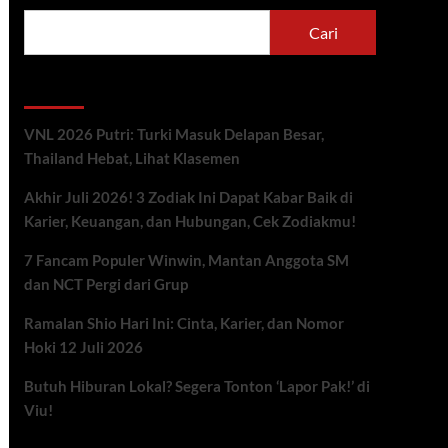
Cari
Berita Terbaru
VNL 2026 Putri: Turki Masuk Delapan Besar,
Thailand Hebat, Lihat Klasemen
Akhir Juli 2026! 3 Zodiak Ini Dapat Kabar Baik di
Karier, Keuangan, dan Hubungan, Cek Zodiakmu!
7 Fancam Populer Winwin, Mantan Anggota SM
dan NCT Pergi dari Grup
Ramalan Shio Hari Ini: Cinta, Karier, dan Nomor
Hoki 12 Juli 2026
Butuh Hiburan Lokal? Segera Tonton ‘Lapor Pak!’ di
Viu!