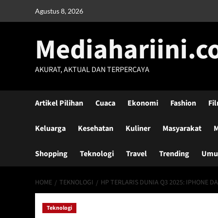
Skip
Agustus 8, 2026
to
content
Mediahariini.
AKURAT, AKTUAL DAN TERPERCAYA
Artikel Pilihan
Cuaca
Ekonomi
Fashion
Fi
Keluarga
Kesehatan
Kuliner
Masyarakat
M
Shopping
Teknologi
Travel
Trending
Um
HOME
TEKNOLOGI
HP TERLARIS DUNIA Q3 2025: IPHONE 
Teknologi