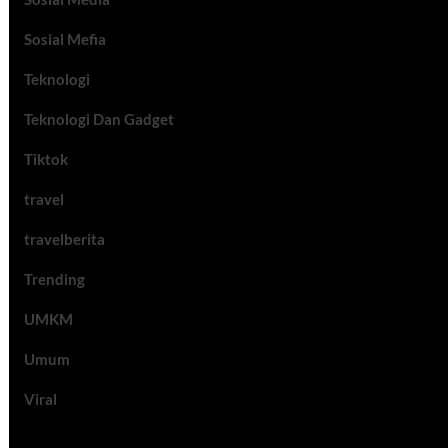
Sosial Mefia
Teknologi
Teknologi Dan Gadget
Tiktok
travel
travelberita
Trending
UMKM
Umum
Viral