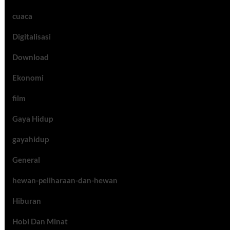
cuaca
Digitalisasi
Download
Ekonomi
film
Gaya Hidup
gayahidup
General
hewan-peliharaan-dan-hewan
Hiburan
Hobi Dan Minat