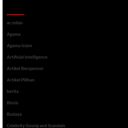
Kategori ARtikel
ac milan
Agama
Agama Islam
Artificial Intelligence
Artikel Bersponsor
Artikel Pilihan
berita
Bisnis
Budaya
Celebrity Gossip and Scandals