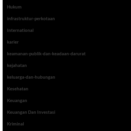
Hukum
infrastruktur-perkotaan
International
karier
keamanan-publik-dan-keadaan-darurat
kejahatan
keluarga-dan-hubungan
Kesehatan
Keuangan
Keuangan Dan Investasi
Kriminal