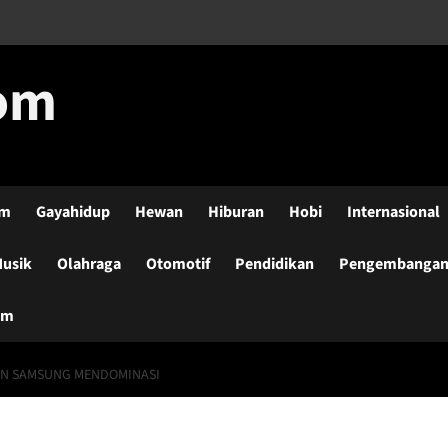
com
lm
Gayahidup
Hewan
Hiburan
Hobi
Internasional
usik
Olahraga
Otomotif
Pendidikan
Pengembangan-
um
DAN SAMSUNG MENDOMINASI