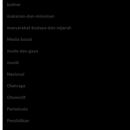
kuliner
makanan-dan-minuman
masyarakat-budaya-dan-sejarah
Media Sosial
mode-dan-gaya
musik
Nasional
Olahraga
Otomotif
Pariwisata
Pendidikan