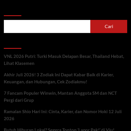
Cari
Cari
Berita Terbaru
VNL 2026 Putri: Turki Masuk Delapan Besar, Thailand Hebat,
Lihat Klasemen
Akhir Juli 2026! 3 Zodiak Ini Dapat Kabar Baik di Karier,
Keuangan, dan Hubungan, Cek Zodiakmu!
7 Fancam Populer Winwin, Mantan Anggota SM dan NCT
Pergi dari Grup
Ramalan Shio Hari Ini: Cinta, Karier, dan Nomor Hoki 12 Juli
2026
Butuh Hiburan Lokal? Segera Tonton ‘Lapor Pak!’ di Viu!