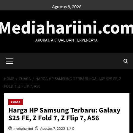
Skip
Agustus 8, 2026
to
Mediahariini.co
content
AKURAT, AKTUAL DAN TERPERCAYA
Primary
Menu
HOME
CUACA
HARGA HP SAMSUNG TERBARU: GALAXY S25 FE, Z
FOLD 7, Z FLIP 7, A56
cuaca
Harga HP Samsung Terbaru: Galaxy
S25 FE, Z Fold 7, Z Flip 7, A56
mediahariini
Agustus 7, 2025
0