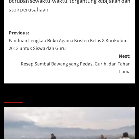
berubah sewaktu-waktu, tergantung kebijakan dan
stok perusahaan.
Post
Previous:
Panduan Lengkap Buku Agama Kristen Kelas 8 Kurikulum
navigation
2013 untuk Siswa dan Guru
Next:
Resep Sambal Bawang yang Pedas, Gurih, dan Tahan
Lama
More Stories