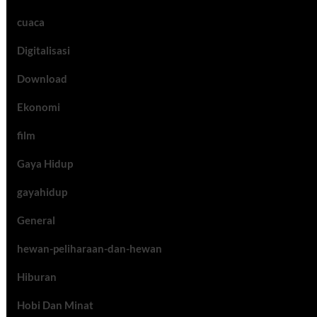
cuaca
Digitalisasi
Download
Ekonomi
film
Gaya Hidup
gayahidup
General
hewan-peliharaan-dan-hewan
Hiburan
Hobi Dan Minat