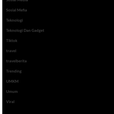
Sosial Mefia
Teknologi
Teknologi Dan Gadget
Tiktok
travel
travelberita
Trending
UMKM
Umum
Viral