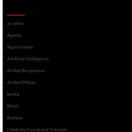
Kategori ARtikel
ac milan
Agama
Agama Islam
Artificial Intelligence
Artikel Bersponsor
Artikel Pilihan
berita
Bisnis
Budaya
Celebrity Gossip and Scandals