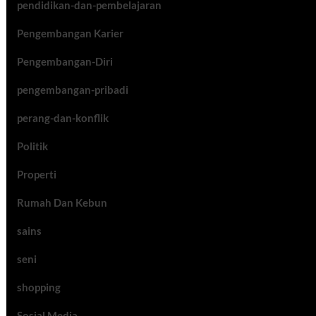
pendidikan-dan-pembelajaran
Pengembangan Karier
Pengembangan-Diri
pengembangan-pribadi
perang-dan-konflik
Politik
Properti
Rumah Dan Kebun
sains
seni
shopping
Sosial Media