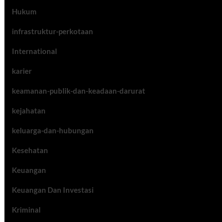
Hukum
infrastruktur-perkotaan
International
karier
keamanan-publik-dan-keadaan-darurat
kejahatan
keluarga-dan-hubungan
Kesehatan
Keuangan
Keuangan Dan Investasi
Kriminal