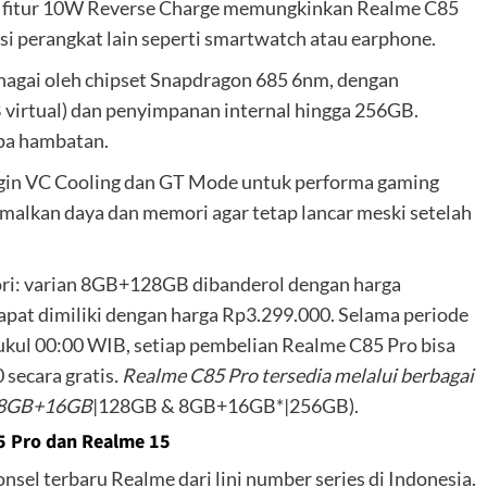
an, fitur 10W Reverse Charge memungkinkan Realme C85
i perangkat lain seperti smartwatch atau earphone.
nagai oleh chipset Snapdragon 685 6nm, dengan
virtual) dan penyimpanan internal hingga 256GB.
pa hambatan.
ngin VC Cooling dan GT Mode untuk performa gaming
imalkan daya dan memori agar tetap lancar meski setelah
ri: varian 8GB+128GB dibanderol dengan harga
at dimiliki dengan harga Rp3.299.000. Selama periode
kul 00:00 WIB, setiap pembelian Realme C85 Pro bisa
secara gratis
. Realme C85 Pro tersedia melalui berbagai
e (8GB+16GB
|128GB & 8GB+16GB*|256GB).
5 Pro dan Realme 15
sel terbaru Realme dari lini number series di Indonesia.