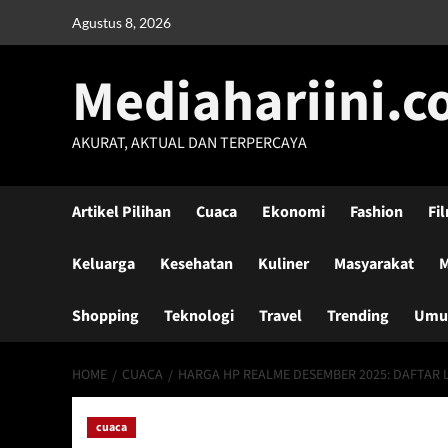
Skip
Agustus 8, 2026
to
content
Mediahariini.
AKURAT, AKTUAL DAN TERPERCAYA
Artikel Pilihan
Cuaca
Ekonomi
Fashion
Fi
Keluarga
Kesehatan
Kuliner
Masyarakat
M
Shopping
Teknologi
Travel
Trending
Um
HOME
CUACA
HARGA HP REALME DESEMBER 2025: DAFTAR 
cuaca