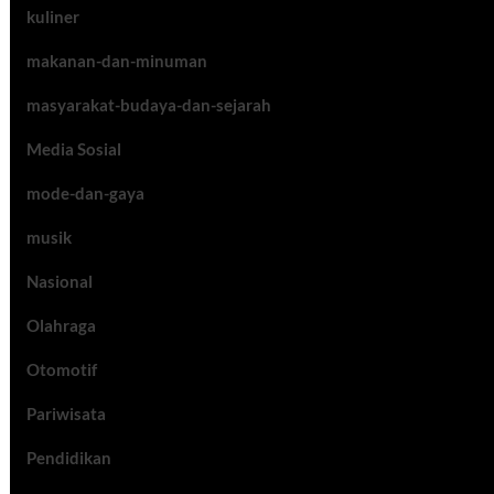
kuliner
makanan-dan-minuman
masyarakat-budaya-dan-sejarah
Media Sosial
mode-dan-gaya
musik
Nasional
Olahraga
Otomotif
Pariwisata
Pendidikan