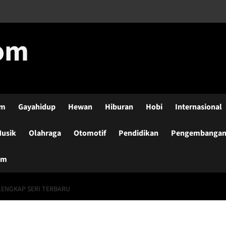
com
lm
Gayahidup
Hewan
Hiburan
Hobi
Internasional
usik
Olahraga
Otomotif
Pendidikan
Pengembangan-
um
LENGKAP SERI TERBARU