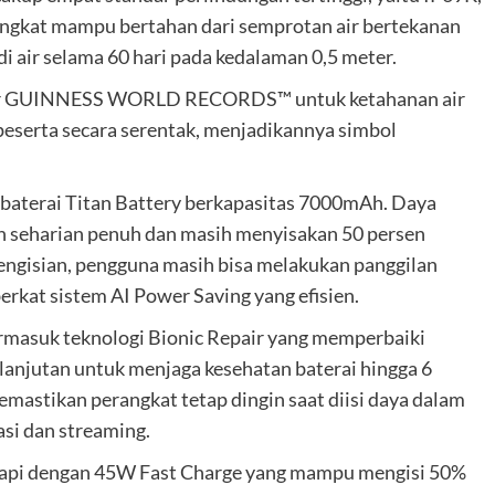
erangkat mampu bertahan dari semprotan air bertekanan
di air selama 60 hari pada kedalaman 0,5 meter.
rekor GUINNESS WORLD RECORDS™ untuk ketahanan air
peserta secara serentak, menjadikannya simbol
 baterai Titan Battery berkapasitas 7000mAh. Daya
n seharian penuh dan masih menyisakan 50 persen
pengisian, pengguna masih bisa melakukan panggilan
erkat sistem AI Power Saving yang efisien.
termasuk teknologi Bionic Repair yang memperbaiki
elanjutan untuk menjaga kesehatan baterai hingga 6
emastikan perangkat tetap dingin saat diisi daya dalam
asi dan streaming.
gkapi dengan 45W Fast Charge yang mampu mengisi 50%