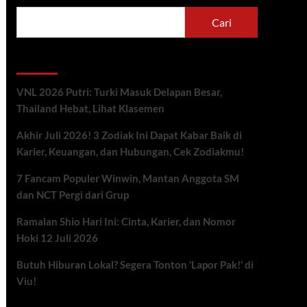
Cari
Berita Terbaru
VNL 2026 Putri: Turki Masuk Delapan Besar,
Thailand Hebat, Lihat Klasemen
Akhir Juli 2026! 3 Zodiak Ini Dapat Kabar Baik di
Karier, Keuangan, dan Hubungan, Cek Zodiakmu!
7 Fancam Populer Winwin, Mantan Anggota SM
dan NCT Pergi dari Grup
Ramalan Shio Hari Ini: Cinta, Karier, dan Nomor
Hoki 12 Juli 2026
Butuh Hiburan Lokal? Segera Tonton ‘Lapor Pak!’ di
Viu!