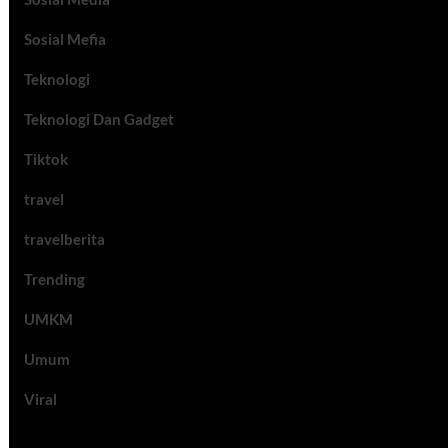
Sosial Mefia
Teknologi
Teknologi Dan Gadget
Tiktok
travel
travelberita
Trending
UMKM
Umum
Viral