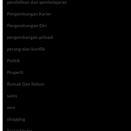
pendidikan-dan-pembelajaran
Pengembangan Karier
Pengembangan-Diri
pengembangan-pribadi
perang-dan-konflik
Politik
Properti
Rumah Dan Kebun
sains
seni
shopping
Sosial Media