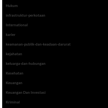
Hukum
infrastruktur-perkotaan
International
karier
keamanan-publik-dan-keadaan-darurat
kejahatan
keluarga-dan-hubungan
Kesehatan
Keuangan
Keuangan Dan Investasi
Kriminal