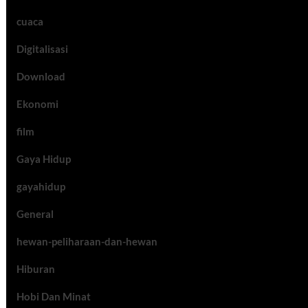
cuaca
Digitalisasi
Download
Ekonomi
film
Gaya Hidup
gayahidup
General
hewan-peliharaan-dan-hewan
Hiburan
Hobi Dan Minat