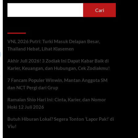
Cari
Berita Terbaru
VNL 2026 Putri: Turki Masuk Delapan Besar,
Thailand Hebat, Lihat Klasemen
Akhir Juli 2026! 3 Zodiak Ini Dapat Kabar Baik di
Karier, Keuangan, dan Hubungan, Cek Zodiakmu!
7 Fancam Populer Winwin, Mantan Anggota SM
dan NCT Pergi dari Grup
Ramalan Shio Hari Ini: Cinta, Karier, dan Nomor
Hoki 12 Juli 2026
Butuh Hiburan Lokal? Segera Tonton ‘Lapor Pak!’ di
Viu!