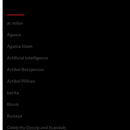
Kategori ARtikel
ac milan
Agama
Agama Islam
Artificial Intelligence
Artikel Bersponsor
Artikel Pilihan
berita
Bisnis
Budaya
Celebrity Gossip and Scandals