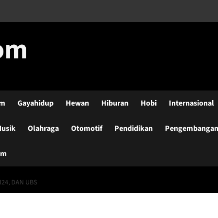
com
lm
Gayahidup
Hewan
Hiburan
Hobi
Internasional
usik
Olahraga
Otomotif
Pendidikan
Pengembangan-
um
I24, DAN UBS