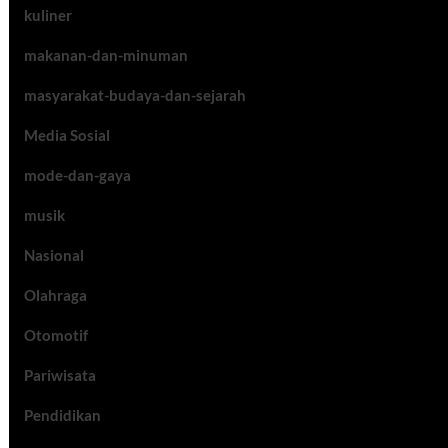
kuliner
makanan-dan-minuman
masyarakat-budaya-dan-sejarah
Media Sosial
mode-dan-gaya
musik
Nasional
Olahraga
Otomotif
Pariwisata
Pendidikan