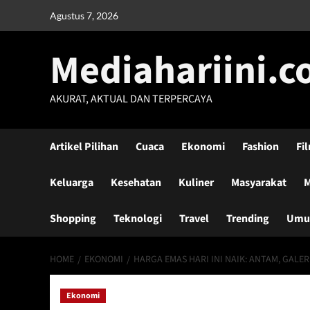
Skip
Agustus 7, 2026
to
content
Mediahariini.
AKURAT, AKTUAL DAN TERPERCAYA
Artikel Pilihan
Cuaca
Ekonomi
Fashion
Fi
Keluarga
Kesehatan
Kuliner
Masyarakat
M
Shopping
Teknologi
Travel
Trending
Um
HOME
EKONOMI
HARGA EMAS HARI INI NAIK: ANTAM, GALER
Ekonomi