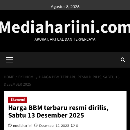
Skip
Agustus 8, 2026
to
Mediahariini.co
content
AKURAT, AKTUAL DAN TERPERCAYA
Primary
Menu
HOME
EKONOMI
HARGA BBM TERBARU RESMI DIRILIS, SABTU 13
DESEMBER 2025
Ekonomi
Harga BBM terbaru resmi dirilis,
Sabtu 13 Desember 2025
mediahariini
Desember 12, 2025
0