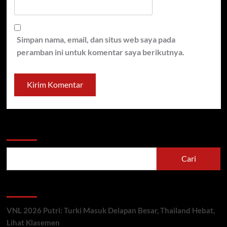
Simpan nama, email, dan situs web saya pada
peramban ini untuk komentar saya berikutnya.
Cari
Cari
Berita Terbaru
VNL 2026 Putri: Turki Masuk Delapan Besar, Thailand Hebat,
Lihat Klasemen