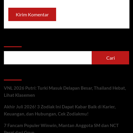
Cari
Cari
Berita Terbaru
VNL 2026 Putri: Turki Masuk Delapan Besar, Thailand Hebat,
Lihat Klasemen
Akhir Juli 2026! 3 Zodiak Ini Dapat Kabar Baik di Karier,
Keuangan, dan Hubungan, Cek Zodiakmu!
7 Fancam Populer Winwin, Mantan Anggota SM dan NCT
Pergi dari Grup