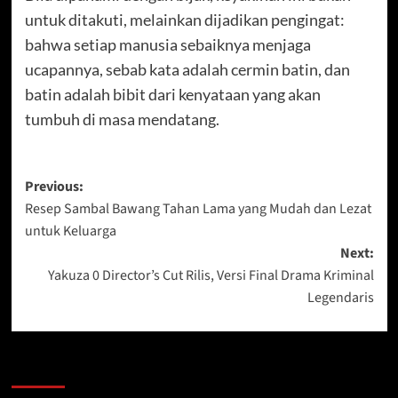
untuk ditakuti, melainkan dijadikan pengingat:
bahwa setiap manusia sebaiknya menjaga
ucapannya, sebab kata adalah cermin batin, dan
batin adalah bibit dari kenyataan yang akan
tumbuh di masa mendatang.
Post
Previous:
Resep Sambal Bawang Tahan Lama yang Mudah dan Lezat
navigation
untuk Keluarga
Next:
Yakuza 0 Director’s Cut Rilis, Versi Final Drama Kriminal
Legendaris
More Stories