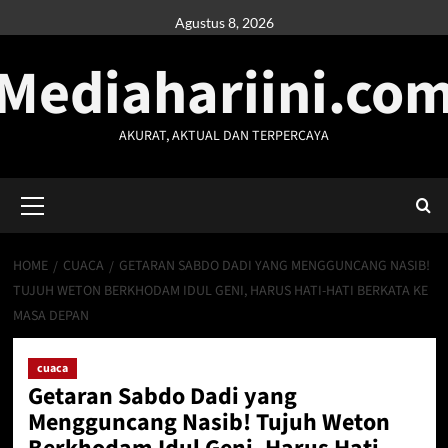
Skip
Agustus 8, 2026
to
Mediahariini.co
content
AKURAT, AKTUAL DAN TERPERCAYA
Primary
Menu
HOME
CUACA
GETARAN SABDO DADI YANG MENGGUNCANG NASIB!
TUJUH WETON BERKHODAM IDUL GENI, HARUS HATI-HATI BERKATA KE
MASA DEPAN
cuaca
Getaran Sabdo Dadi yang
Mengguncang Nasib! Tujuh Weton