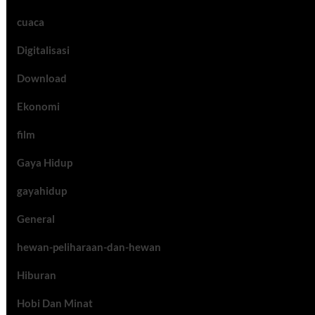
cuaca
Digitalisasi
Download
Ekonomi
film
Gaya Hidup
gayahidup
General
hewan-peliharaan-dan-hewan
Hiburan
Hobi Dan Minat