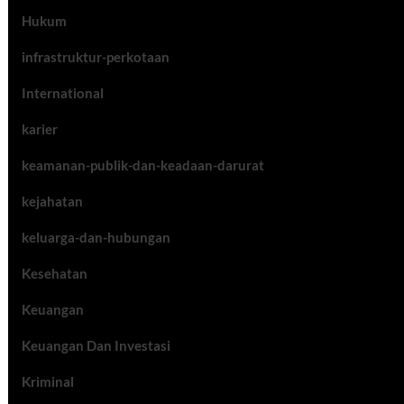
Hukum
infrastruktur-perkotaan
International
karier
keamanan-publik-dan-keadaan-darurat
kejahatan
keluarga-dan-hubungan
Kesehatan
Keuangan
Keuangan Dan Investasi
Kriminal