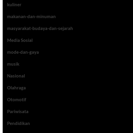
kuliner
makanan-dan-minuman
masyarakat-budaya-dan-sejarah
Media Sosial
mode-dan-gaya
musik
Nasional
Olahraga
Otomotif
Pariwisata
Pendidikan