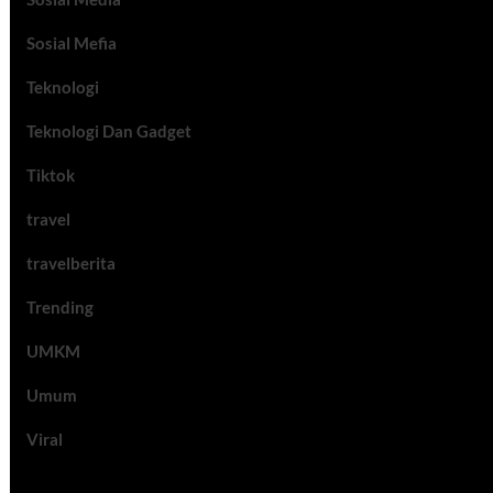
Sosial Mefia
Teknologi
Teknologi Dan Gadget
Tiktok
travel
travelberita
Trending
UMKM
Umum
Viral