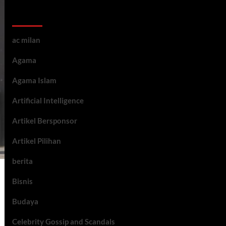
Kategori ARtikel
ac milan
Agama
Agama Islam
Artificial Intelligence
Artikel Bersponsor
Artikel Pilihan
berita
Bisnis
Budaya
Celebrity Gossip and Scandals