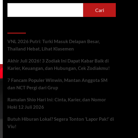
Cari
Berita Terbaru
VNL 2026 Putri: Turki Masuk Delapan Besar,
Thailand Hebat, Lihat Klasemen
Akhir Juli 2026! 3 Zodiak Ini Dapat Kabar Baik di
Karier, Keuangan, dan Hubungan, Cek Zodiakmu!
7 Fancam Populer Winwin, Mantan Anggota SM
dan NCT Pergi dari Grup
Ramalan Shio Hari Ini: Cinta, Karier, dan Nomor
Hoki 12 Juli 2026
Butuh Hiburan Lokal? Segera Tonton ‘Lapor Pak!’ di
Viu!