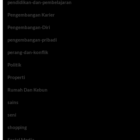
pendidikan-dan-pembelajaran
Pengembangan Karier
Pengembangan-Diri
pengembangan-pribadi
perang-dan-konflik
Politik
Properti
Rumah Dan Kebun
sains
seni
shopping
Sosial Media