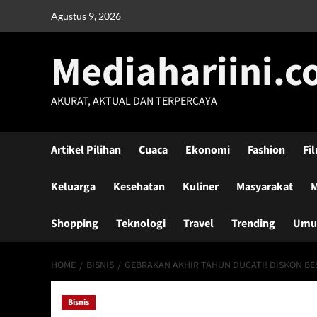
Skip
Agustus 9, 2026
to
content
Mediahariini.
AKURAT, AKTUAL DAN TERPERCAYA
Artikel Pilihan
Cuaca
Ekonomi
Fashion
Fi
Keluarga
Kesehatan
Kuliner
Masyarakat
M
Shopping
Teknologi
Travel
Trending
Um
HOME
BISNIS
GEBRAKAN AKHIR TAHUN DUCATI! DISKON BE
Bisnis