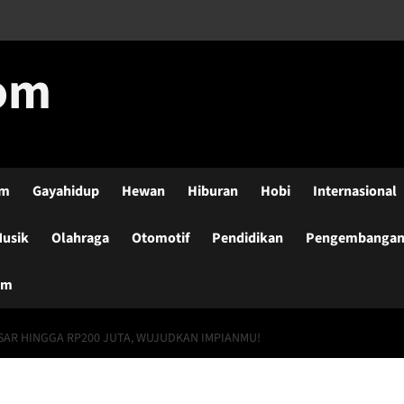
com
lm
Gayahidup
Hewan
Hiburan
Hobi
Internasional
usik
Olahraga
Otomotif
Pendidikan
Pengembangan-
um
SAR HINGGA RP200 JUTA, WUJUDKAN IMPIANMU!