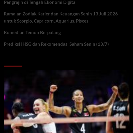
Pengrajin di Tengah Ekonomi Digital
Ramalan Zodiak Karier dan Keuangan Senin 13 Juli 2026
untuk Scorpio, Capricorn, Aquarius, Pisces
Komedian Temon Berpulang
Prediksi IHSG dan Rekomendasi Saham Senin (13/7)
You may have missed