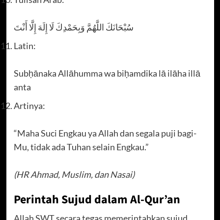
سُبْحَانَكَ اللَّهُمَّ وَبِحَمْدِكَ لَا إِلَهَ إِلَّا أَنْتَ
Latin:
Subḥānaka Allāhumma wa biḥamdika lā ilāha illā
anta
Artinya:
“Maha Suci Engkau ya Allah dan segala puji bagi-
Mu, tidak ada Tuhan selain Engkau.”
(HR Ahmad, Muslim, dan Nasai)
Perintah Sujud dalam Al-Qur’an
Allah SWT secara tegas memerintahkan sujud