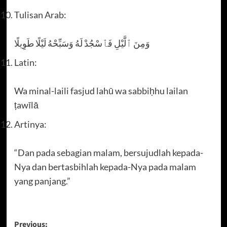
Tulisan Arab:
وَمِنَ ٱلَّيْلِ فَٱسْجُدْ لَهُ وَسَبِّحْهُ لَيْلًا طَوِيلًا
Latin:
Wa minal-laili fasjud lahū wa sabbiḥhu lailan
ṭawīlā
Artinya:
“Dan pada sebagian malam, bersujudlah kepada-
Nya dan bertasbihlah kepada-Nya pada malam
yang panjang.”
Post
Previous: