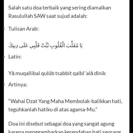
Salah satu doa terbaik yang sering diamalkan
Rasulullah SAW saat sujud adalah:
Tulisan Arab:
يَا مُقَلِّبَ الْقُلُوبِ ثَبِّتْ قَلْبِي عَلَى دِينِكَ
Latin:
Yā muqallibal qulūb tsabbit qalbī ‘alā dīnik
Artinya:
“Wahai Dzat Yang Maha Membolak-balikkan hati,
teguhkanlah hatiku di atas agama-Mu.”
Doa ini disebut sebagai doa yang sangat agung
karena menggambarkan kerendahan hati seorang