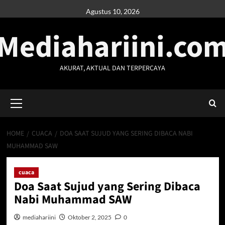
Skip
Agustus 10, 2026
to
Mediahariini.co
content
AKURAT, AKTUAL DAN TERPERCAYA
Primary
Menu
HOME
CUACA
DOA SAAT SUJUD YANG SERING DIBACA NABI
MUHAMMAD SAW
cuaca
Doa Saat Sujud yang Sering Dibaca
Nabi Muhammad SAW
mediahariini
Oktober 2, 2025
0