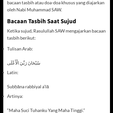
bacaan tasbih atau doa-doa khusus yang diajarkan
oleh Nabi Muhammad SAW.
Bacaan Tasbih Saat Sujud
Ketika sujud, Rasulullah SAW mengajarkan bacaan
tasbih berikut:
Tulisan Arab:
سُبْحَانَ رَبِّيَ الْأَعْلَى
Latin:
Subḥāna rabbiyal a‘lā
Artinya:
“Maha Suci Tuhanku Yang Maha Tinggi.”