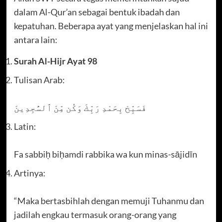
dalam Al-Qur’an sebagai bentuk ibadah dan
kepatuhan. Beberapa ayat yang menjelaskan hal ini
antara lain:
Surah Al-Hijr Ayat 98
Tulisan Arab:
فَسَبِّحْ بِحَمْدِ رَبِّكَ وَكُن مِّنَ ٱلسَّٰجِدِينَ
Latin:
Fa sabbiḥ biḥamdi rabbika wa kun minas-sājidīn
Artinya:
“Maka bertasbihlah dengan memuji Tuhanmu dan
jadilah engkau termasuk orang-orang yang