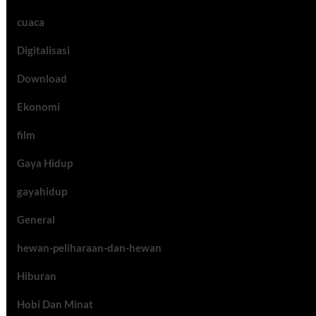
cuaca
Digitalisasi
Download
Ekonomi
film
Gaya Hidup
gayahidup
General
hewan-peliharaan-dan-hewan
Hiburan
Hobi Dan Minat