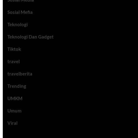
Sosial Mefia
Teknologi
Teknologi Dan Gadget
Tiktok
travel
travelberita
Trending
UMKM
Umum
Viral