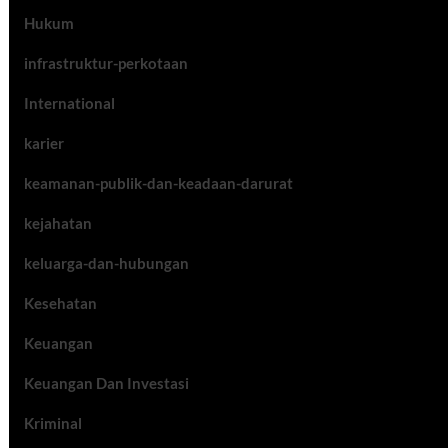
Hukum
infrastruktur-perkotaan
International
karier
keamanan-publik-dan-keadaan-darurat
kejahatan
keluarga-dan-hubungan
Kesehatan
Keuangan
Keuangan Dan Investasi
Kriminal