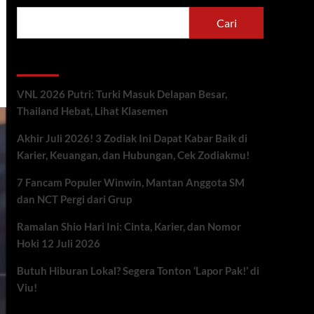
Cari
Berita Terbaru
VNL 2026 Putri: Turki Masuk Delapan Besar,
Thailand Hebat, Lihat Klasemen
Akhir Juli 2026! 3 Zodiak Ini Dapat Kabar Baik di
Karier, Keuangan, dan Hubungan, Cek Zodiakmu!
7 Fancam Populer Winwin, Mantan Anggota SM
dan NCT Pergi dari Grup
Ramalan Shio Hari Ini: Cinta, Karier, dan Nomor
Hoki 12 Juli 2026
Butuh Hiburan Lokal? Segera Tonton ‘Lapor Pak!’ di
Viu!