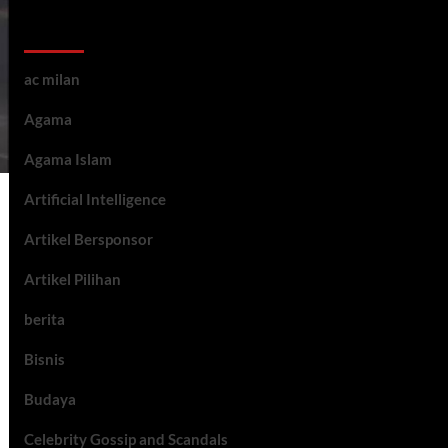
Kategori ARtikel
ac milan
Agama
Agama Islam
Artificial Intelligence
Artikel Bersponsor
Artikel Pilihan
berita
Bisnis
Budaya
Celebrity Gossip and Scandals