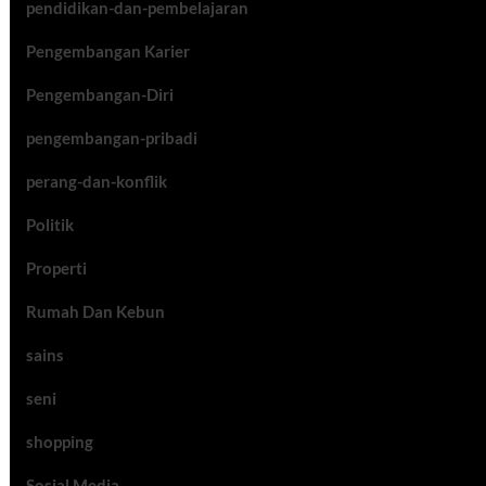
pendidikan-dan-pembelajaran
Pengembangan Karier
Pengembangan-Diri
pengembangan-pribadi
perang-dan-konflik
Politik
Properti
Rumah Dan Kebun
sains
seni
shopping
Sosial Media