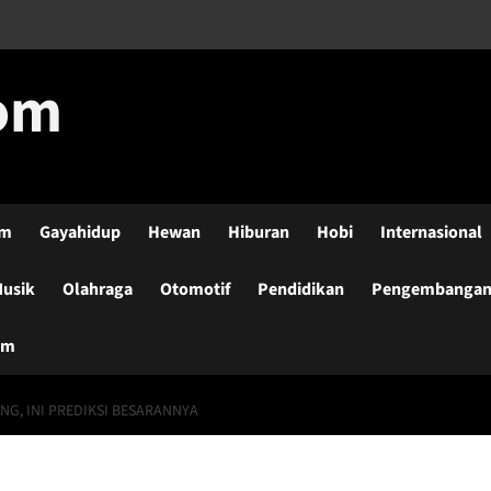
com
lm
Gayahidup
Hewan
Hiburan
Hobi
Internasional
usik
Olahraga
Otomotif
Pendidikan
Pengembangan-
um
G, INI PREDIKSI BESARANNYA