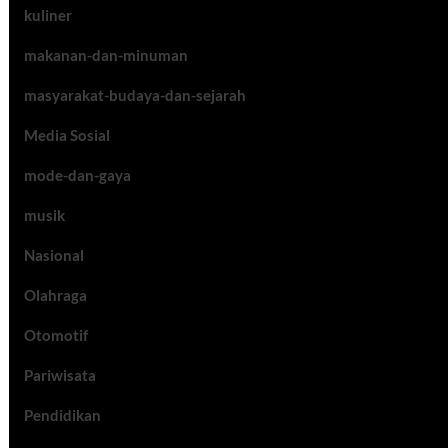
kuliner
makanan-dan-minuman
masyarakat-budaya-dan-sejarah
Media Sosial
mode-dan-gaya
musik
Nasional
Olahraga
Otomotif
Pariwisata
Pendidikan