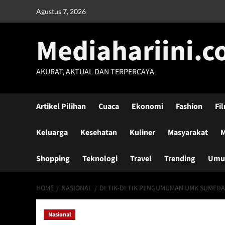
Skip
Agustus 7, 2026
to
content
Mediahariini.
AKURAT, AKTUAL DAN TERPERCAYA
Artikel Pilihan
Cuaca
Ekonomi
Fashion
Fi
Keluarga
Kesehatan
Kuliner
Masyarakat
M
Shopping
Teknologi
Travel
Trending
Um
HOME
NASIONAL
DETIK-DETIK PENGUMUMAN UMK SUMEDAN
Nasional