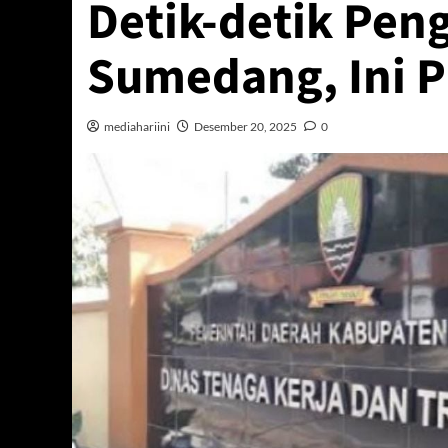
Detik-detik P
Sumedang, Ini P
mediahariini
Desember 20, 2025
0