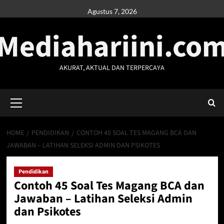
Skip
Agustus 7, 2026
to
Mediahariini.co
content
AKURAT, AKTUAL DAN TERPERCAYA
Primary
Menu
HOME
PENDIDIKAN
CONTOH 45 SOAL TES MAGANG BCA DAN
JAWABAN – LATIHAN SELEKSI ADMIN DAN PSIKOTES
Pendidikan
Contoh 45 Soal Tes Magang BCA dan
Jawaban – Latihan Seleksi Admin
dan Psikotes