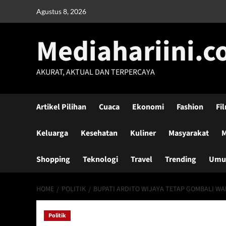
Skip
Agustus 8, 2026
to
content
Mediahariini.
AKURAT, AKTUAL DAN TERPERCAYA
Artikel Pilihan
Cuaca
Ekonomi
Fashion
Fi
Keluarga
Kesehatan
Kuliner
Masyarakat
M
Shopping
Teknologi
Travel
Trending
Um
HOME
POLITIK
BUPATI ARDITO WIJAYA TETAP GOMBALI WA
Politik