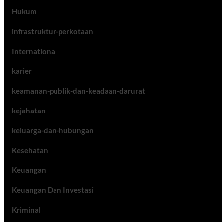
Hukum
infrastruktur-perkotaan
International
karier
keamanan-publik-dan-keadaan-darurat
kejahatan
keluarga-dan-hubungan
Kesehatan
Keuangan
Keuangan Dan Investasi
Kriminal