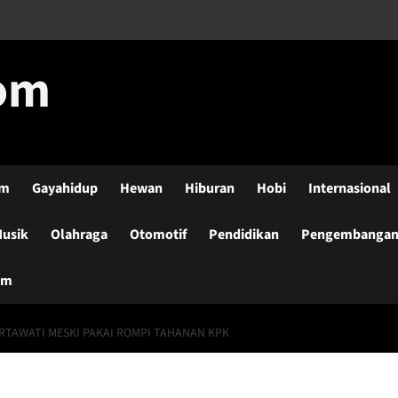
com
lm
Gayahidup
Hewan
Hiburan
Hobi
Internasional
usik
Olahraga
Otomotif
Pendidikan
Pengembangan-
um
RTAWATI MESKI PAKAI ROMPI TAHANAN KPK