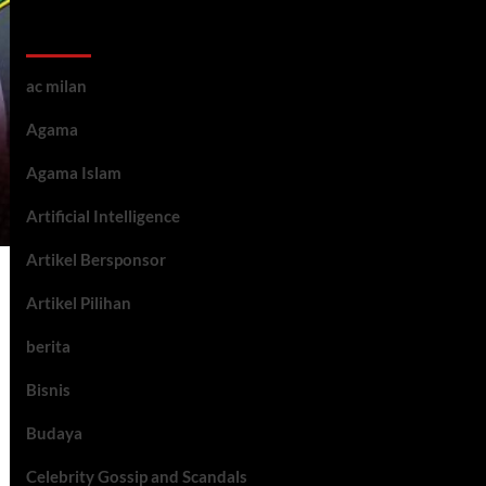
Kategori ARtikel
ac milan
Agama
Agama Islam
Artificial Intelligence
Artikel Bersponsor
Artikel Pilihan
berita
Bisnis
Budaya
Celebrity Gossip and Scandals