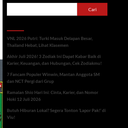
Cari
Berita Terbaru
VNL 2026 Putri: Turki Masuk Delapan Besar,
Thailand Hebat, Lihat Klasemen
Akhir Juli 2026! 3 Zodiak Ini Dapat Kabar Baik di
Karier, Keuangan, dan Hubungan, Cek Zodiakmu!
7 Fancam Populer Winwin, Mantan Anggota SM
dan NCT Pergi dari Grup
Ramalan Shio Hari Ini: Cinta, Karier, dan Nomor
Hoki 12 Juli 2026
Butuh Hiburan Lokal? Segera Tonton ‘Lapor Pak!’ di
Viu!