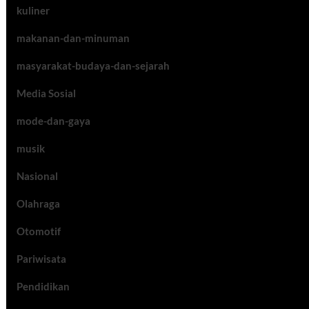
kuliner
makanan-dan-minuman
masyarakat-budaya-dan-sejarah
Media Sosial
mode-dan-gaya
musik
Nasional
Olahraga
Otomotif
Pariwisata
Pendidikan