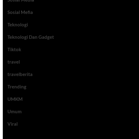
Sosial Mefia
Teknologi
Teknologi Dan Gadget
Tiktok
travel
travelberita
Trending
UMKM
Umum
Viral