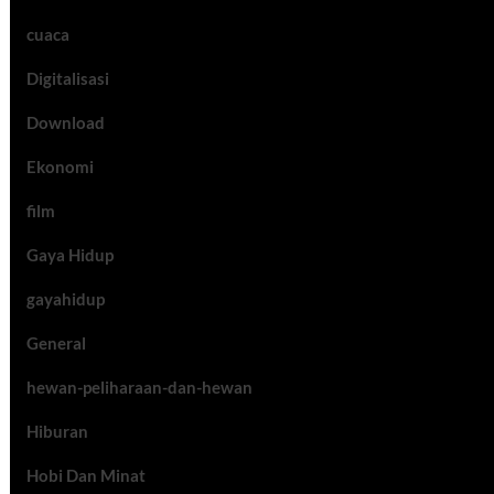
cuaca
Digitalisasi
Download
Ekonomi
film
Gaya Hidup
gayahidup
General
hewan-peliharaan-dan-hewan
Hiburan
Hobi Dan Minat