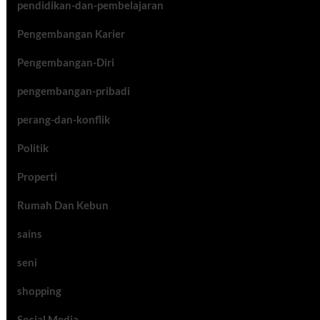
pendidikan-dan-pembelajaran
Pengembangan Karier
Pengembangan-Diri
pengembangan-pribadi
perang-dan-konflik
Politik
Properti
Rumah Dan Kebun
sains
seni
shopping
Sosial Media