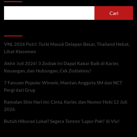
Cari
Berita Terbaru
VNL 2026 Putri: Turki Masuk Delapan Besar, Thailand Hebat,
Lihat Klasemen
Akhir Juli 2026! 3 Zodiak Ini Dapat Kabar Baik di Karier,
Keuangan, dan Hubungan, Cek Zodiakmu!
7 Fancam Populer Winwin, Mantan Anggota SM dan NCT
Pergi dari Grup
Ramalan Shio Hari Ini: Cinta, Karier, dan Nomor Hoki 12 Juli
2026
Butuh Hiburan Lokal? Segera Tonton ‘Lapor Pak!’ di Viu!