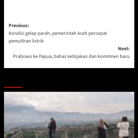
Post
Previous:
Kondisi gelap parah, pemerintah Aceh percepat
navigation
pemulihan listrik
Next:
Prabowo ke Papua, bahas kebijakan dan komitmen baru
More Stories