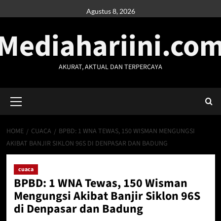
Skip
Agustus 8, 2026
to
Mediahariini.co
content
AKURAT, AKTUAL DAN TERPERCAYA
Primary
Menu
HOME
CUACA
BPBD: 1 WNA TEWAS, 150 WISMAN MENGUNGSI
AKIBAT BANJIR SIKLON 96S DI DENPASAR DAN BADUNG
cuaca
BPBD: 1 WNA Tewas, 150 Wisman
Mengungsi Akibat Banjir Siklon 96S
di Denpasar dan Badung