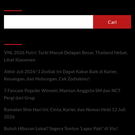
Cari
Cari
Berita Terbaru
VNL 2026 Putri: Turki Masuk Delapan Besar, Thailand Hebat,
Lihat Klasemen
Akhir Juli 2026! 3 Zodiak Ini Dapat Kabar Baik di Karier,
Keuangan, dan Hubungan, Cek Zodiakmu!
7 Fancam Populer Winwin, Mantan Anggota SM dan NCT
Pergi dari Grup
Ramalan Shio Hari Ini: Cinta, Karier, dan Nomor Hoki 12 Juli
2026
Butuh Hiburan Lokal? Segera Tonton ‘Lapor Pak!’ di Viu!