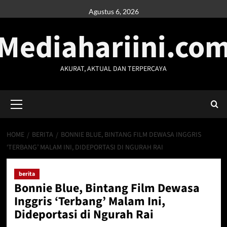
Skip
Agustus 6, 2026
to
Mediahariini.co
content
AKURAT, AKTUAL DAN TERPERCAYA
Primary
Menu
HOME
BERITA
BONNIE BLUE, BINTANG FILM DEWASA INGGRIS
‘TERBANG’ MALAM INI, DIDEPORTASI DI NGURAH RAI
berita
Bonnie Blue, Bintang Film Dewasa
Inggris ‘Terbang’ Malam Ini,
Dideportasi di Ngurah Rai