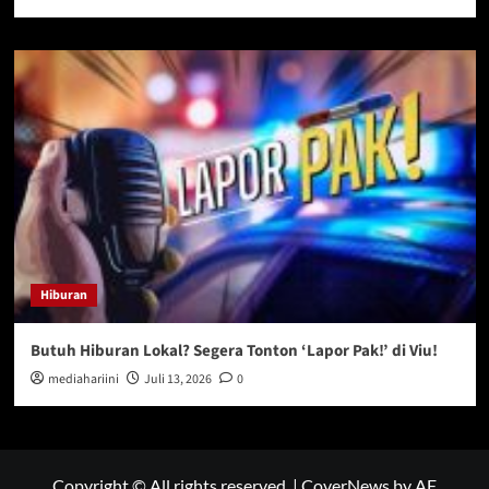
Hiburan
Butuh Hiburan Lokal? Segera Tonton ‘Lapor Pak!’ di Viu!
mediahariini
Juli 13, 2026
0
Copyright © All rights reserved.
|
CoverNews
by AF