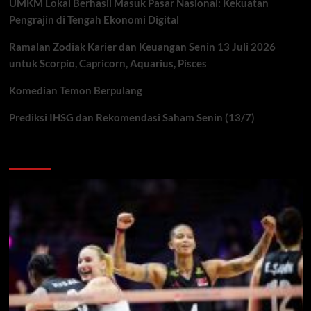
UMKM Lokal Berhasil Masuk Pasar Nasional: Kekuatan
Pengrajin di Tengah Ekonomi Digital
Ramalan Zodiak Karier dan Keuangan Senin 13 Juli 2026
untuk Scorpio, Capricorn, Aquarius, Pisces
Komedian Temon Berpulang
Prediksi IHSG dan Rekomendasi Saham Senin (13/7)
You may have missed