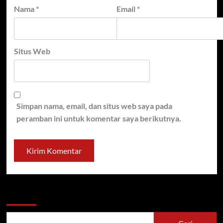
Nama
*
Email
*
Situs Web
Simpan nama, email, dan situs web saya pada
peramban ini untuk komentar saya berikutnya.
Cari