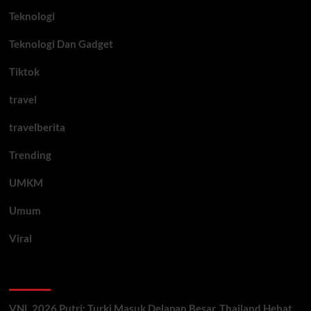
Teknologi
Teknologi Dan Gadget
Tiktok
travel
travelberita
Trending
UMKM
Umum
Viral
Artikel Terbaru
VNL 2026 Putri: Turki Masuk Delapan Besar, Thailand Hebat,