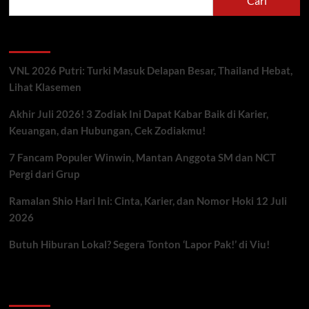
Cari
Berita Terbaru
VNL 2026 Putri: Turki Masuk Delapan Besar, Thailand Hebat,
Lihat Klasemen
Akhir Juli 2026! 3 Zodiak Ini Dapat Kabar Baik di Karier,
Keuangan, dan Hubungan, Cek Zodiakmu!
7 Fancam Populer Winwin, Mantan Anggota SM dan NCT
Pergi dari Grup
Ramalan Shio Hari Ini: Cinta, Karier, dan Nomor Hoki 12 Juli
2026
Butuh Hiburan Lokal? Segera Tonton ‘Lapor Pak!’ di Viu!
Kategori ARtikel