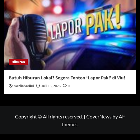
Hiburan
Butuh Hiburan Lokal? Segera Tonton ‘Lapor Pak!’ di Viu!
mediahariini
Juli 13, 2026
0
Copyright © All rights reserved.
|
CoverNews
by AF
themes.