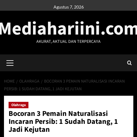
Skip
Agustus 7, 2026
to
Mediahariini.co
content
AKURAT, AKTUAL DAN TERPERCAYA
Primary
Menu
HOME
OLAHRAGA
BOCORAN 3 PEMAIN NATURALISASI INCARAN
PERSIB: 1 SUDAH DATANG, 1 JADI KEJUTAN
Olahraga
Bocoran 3 Pemain Naturalisasi
Incaran Persib: 1 Sudah Datang, 1
Jadi Kejutan