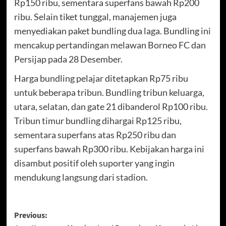
Rp150 ribu, sementara superfans bawah Rp200
ribu. Selain tiket tunggal, manajemen juga
menyediakan paket bundling dua laga. Bundling ini
mencakup pertandingan melawan Borneo FC dan
Persijap pada 28 Desember.
Harga bundling pelajar ditetapkan Rp75 ribu
untuk beberapa tribun. Bundling tribun keluarga,
utara, selatan, dan gate 21 dibanderol Rp100 ribu.
Tribun timur bundling dihargai Rp125 ribu,
sementara superfans atas Rp250 ribu dan
superfans bawah Rp300 ribu. Kebijakan harga ini
disambut positif oleh suporter yang ingin
mendukung langsung dari stadion.
Post
Previous: