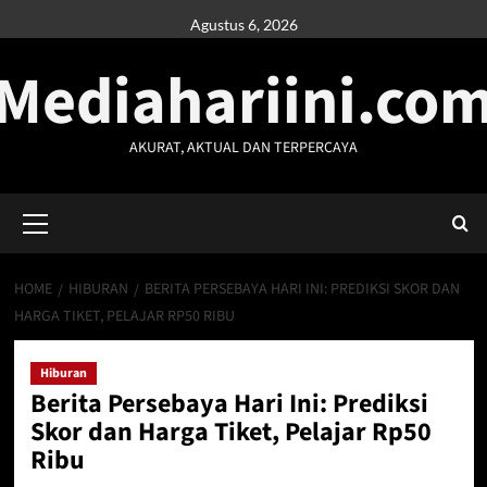
Skip
Agustus 6, 2026
to
Mediahariini.co
content
AKURAT, AKTUAL DAN TERPERCAYA
Primary
Menu
HOME
HIBURAN
BERITA PERSEBAYA HARI INI: PREDIKSI SKOR DAN
HARGA TIKET, PELAJAR RP50 RIBU
Hiburan
Berita Persebaya Hari Ini: Prediksi
Skor dan Harga Tiket, Pelajar Rp50
Ribu