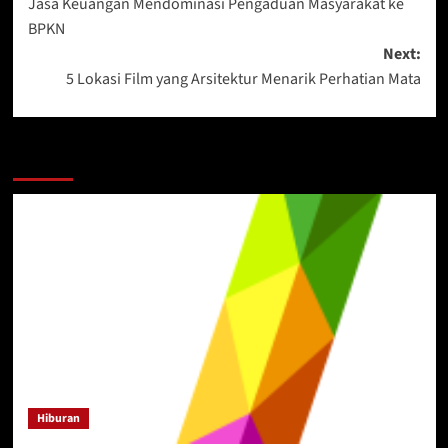
Jasa Keuangan Mendominasi Pengaduan Masyarakat ke
navigation
BPKN
Next:
5 Lokasi Film yang Arsitektur Menarik Perhatian Mata
More Stories
Hiburan