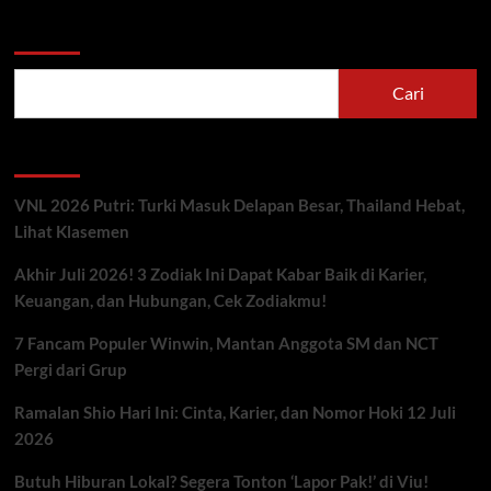
Cari
Cari
Berita Terbaru
VNL 2026 Putri: Turki Masuk Delapan Besar, Thailand Hebat,
Lihat Klasemen
Akhir Juli 2026! 3 Zodiak Ini Dapat Kabar Baik di Karier,
Keuangan, dan Hubungan, Cek Zodiakmu!
7 Fancam Populer Winwin, Mantan Anggota SM dan NCT
Pergi dari Grup
Ramalan Shio Hari Ini: Cinta, Karier, dan Nomor Hoki 12 Juli
2026
Butuh Hiburan Lokal? Segera Tonton ‘Lapor Pak!’ di Viu!