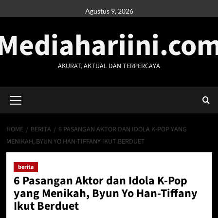
Skip
Agustus 9, 2026
to
Mediahariini.co
content
AKURAT, AKTUAL DAN TERPERCAYA
Primary
Menu
HOME
BERITA
6 PASANGAN AKTOR DAN IDOLA K-POP YANG
MENIKAH, BYUN YO HAN-TIFFANY IKUT BERDUET
berita
6 Pasangan Aktor dan Idola K-Pop
yang Menikah, Byun Yo Han-Tiffany
Ikut Berduet