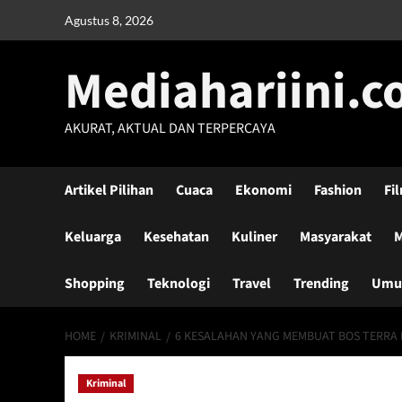
Skip
Agustus 8, 2026
to
content
Mediahariini.
AKURAT, AKTUAL DAN TERPERCAYA
Artikel Pilihan
Cuaca
Ekonomi
Fashion
Fi
Keluarga
Kesehatan
Kuliner
Masyarakat
M
Shopping
Teknologi
Travel
Trending
Um
HOME
KRIMINAL
6 KESALAHAN YANG MEMBUAT BOS TERRA 
Kriminal