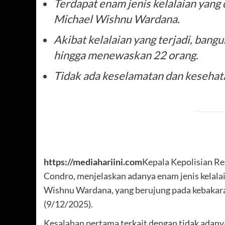
Terdapat enam jenis kelalaian yang
Michael Wishnu Wardana.
Akibat kelalaian yang terjadi, ban
hingga menewaskan 22 orang.
Tidak ada keselamatan dan kesehatan
https://mediahariini.com
Kepala Kepolisian R
Condro, menjelaskan adanya enam jenis kelala
Wishnu Wardana, yang berujung pada kebakar
(9/12/2025).
Kesalahan pertama terkait dengan tidak adany