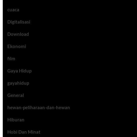
cuaca
Digitalisasi
Download
Ekonomi
film
Gaya Hidup
gayahidup
General
hewan-peliharaan-dan-hewan
Hiburan
Hobi Dan Minat