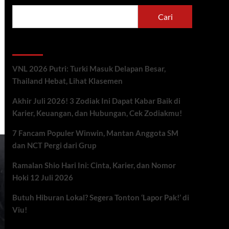
Cari
Berita Terbaru
VNL 2026 Putri: Turki Masuk Delapan Besar,
Thailand Hebat, Lihat Klasemen
Akhir Juli 2026! 3 Zodiak Ini Dapat Kabar Baik di
Karier, Keuangan, dan Hubungan, Cek Zodiakmu!
7 Fancam Populer Winwin, Mantan Anggota SM
dan NCT Pergi dari Grup
Ramalan Shio Hari Ini: Cinta, Karier, dan Nomor
Hoki 12 Juli 2026
Butuh Hiburan Lokal? Segera Tonton ‘Lapor Pak!’ di
Viu!