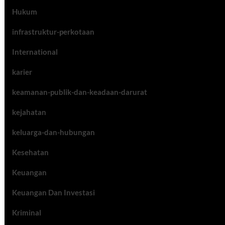
Hukum
infrastruktur-perkotaan
International
karier
keamanan-publik-dan-keadaan-darurat
kejahatan
keluarga-dan-hubungan
Kesehatan
Keuangan
Keuangan Dan Investasi
Kriminal