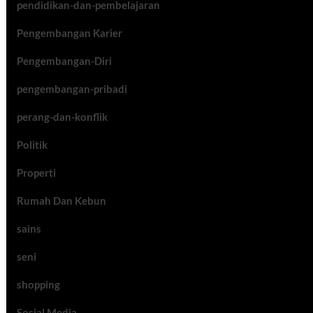
pendidikan-dan-pembelajaran
Pengembangan Karier
Pengembangan-Diri
pengembangan-pribadi
perang-dan-konflik
Politik
Properti
Rumah Dan Kebun
sains
seni
shopping
Sosial Media