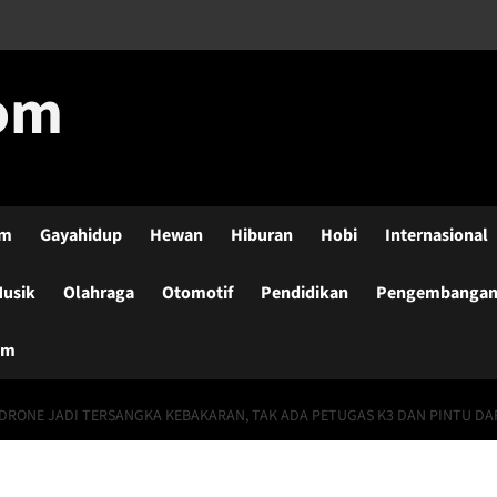
com
lm
Gayahidup
Hewan
Hiburan
Hobi
Internasional
usik
Olahraga
Otomotif
Pendidikan
Pengembangan-
um
DRONE JADI TERSANGKA KEBAKARAN, TAK ADA PETUGAS K3 DAN PINTU D