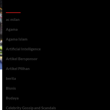
Kategori ARtikel
ac milan
Agama
Agama Islam
Artificial Intelligence
Artikel Bersponsor
Artikel Pilihan
berita
Bisnis
Budaya
Celebrity Gossip and Scandals