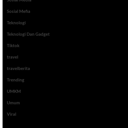
Sosial Mefia
Teknologi
Teknologi Dan Gadget
Tiktok
travel
travelberita
Trending
UMKM
Umum
Viral