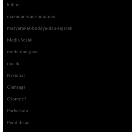
kuliner
makanan-dan-minuman
masyarakat-budaya-dan-sejarah
Media Sosial
mode-dan-gaya
musik
Nasional
Olahraga
Otomotif
Pariwisata
Pendidikan