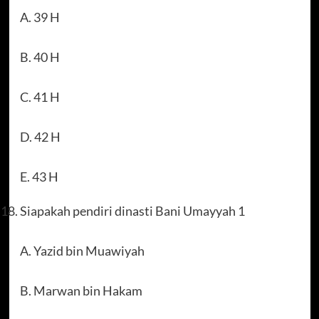
A. 39 H
B. 40 H
C. 41 H
D. 42 H
E. 43 H
Siapakah pendiri dinasti Bani Umayyah 1
A. Yazid bin Muawiyah
B. Marwan bin Hakam