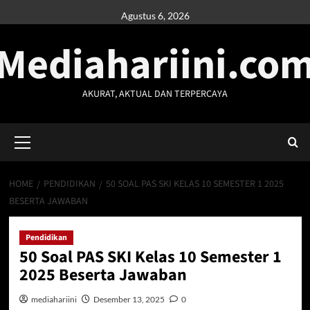
Skip
Agustus 6, 2026
to
Mediahariini.co
content
AKURAT, AKTUAL DAN TERPERCAYA
Primary
Menu
HOME
PENDIDIKAN
50 SOAL PAS SKI KELAS 10 SEMESTER 1 2025
BESERTA JAWABAN
Pendidikan
50 Soal PAS SKI Kelas 10 Semester 1
2025 Beserta Jawaban
mediahariini
Desember 13, 2025
0