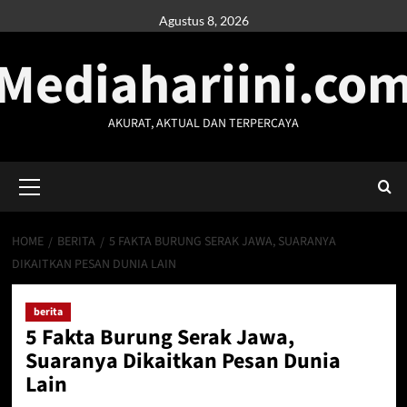
Skip
Agustus 8, 2026
to
Mediahariini.co
content
AKURAT, AKTUAL DAN TERPERCAYA
Primary
Menu
HOME
BERITA
5 FAKTA BURUNG SERAK JAWA, SUARANYA
DIKAITKAN PESAN DUNIA LAIN
berita
5 Fakta Burung Serak Jawa,
Suaranya Dikaitkan Pesan Dunia
Lain