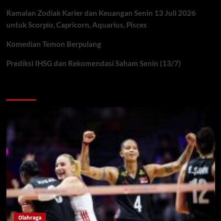
Ramalan Zodiak Karier dan Keuangan Senin 13 Juli 2026
untuk Scorpio, Capricorn, Aquarius, Pisces
Komedian Temon Berpulang
Prediksi IHSG dan Rekomendasi Saham Senin (13/7)
You may have missed
Olahraga