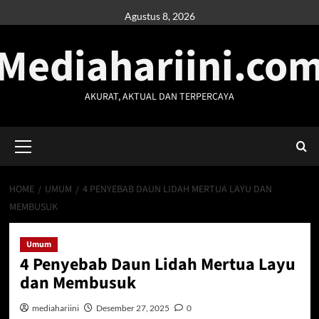
Skip
Agustus 8, 2026
to
Mediahariini.co
content
AKURAT, AKTUAL DAN TERPERCAYA
Primary
Menu
HOME
UMUM
4 PENYEBAB DAUN LIDAH MERTUA LAYU DAN
MEMBUSUK
Umum
4 Penyebab Daun Lidah Mertua Layu
dan Membusuk
mediahariini
Desember 27, 2025
0