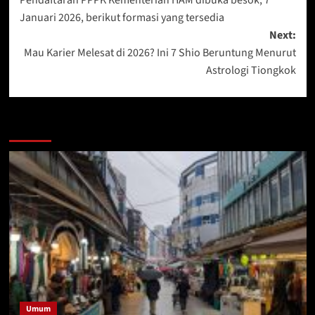
Pendaftaran PPPK Kementerian HAM dibuka besok, 7
navigation
Januari 2026, berikut formasi yang tersedia
Next:
Mau Karier Melesat di 2026? Ini 7 Shio Beruntung Menurut
Astrologi Tiongkok
More Stories
Umum