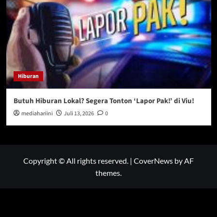
Hiburan
Butuh Hiburan Lokal? Segera Tonton ‘Lapor Pak!’ di Viu!
mediahariini
Juli 13, 2026
0
Copyright © All rights reserved.
|
CoverNews
by AF
themes.