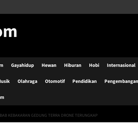
com
lm
Gayahidup
Hewan
Hiburan
Hobi
Internasional
usik
Olahraga
Otomotif
Pendidikan
Pengembangan-
um
EBAB KEBAKARAN GEDUNG TERRA DRONE TERUNGKAP