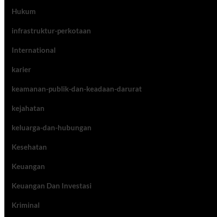
Hukum
infrastruktur-perkotaan
International
karier
keamanan-publik-dan-keadaan-darurat
kejahatan
keluarga-dan-hubungan
Kesehatan
Keuangan
Keuangan Dan Investasi
Kriminal