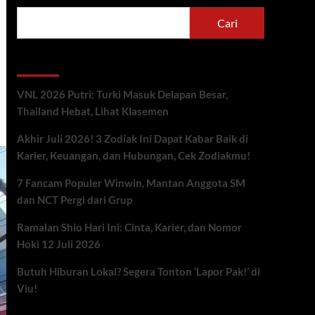
Cari
Berita Terbaru
VNL 2026 Putri: Turki Masuk Delapan Besar,
Thailand Hebat, Lihat Klasemen
Akhir Juli 2026! 3 Zodiak Ini Dapat Kabar Baik di
Karier, Keuangan, dan Hubungan, Cek Zodiakmu!
7 Fancam Populer Winwin, Mantan Anggota SM
dan NCT Pergi dari Grup
Ramalan Shio Hari Ini: Cinta, Karier, dan Nomor
Hoki 12 Juli 2026
Butuh Hiburan Lokal? Segera Tonton ‘Lapor Pak!’ di
Viu!