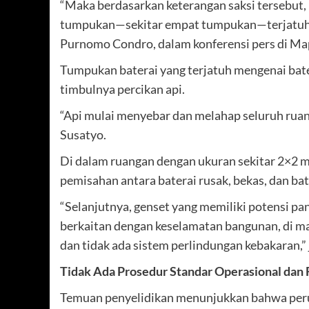
“Maka berdasarkan keterangan saksi tersebut, 
tumpukan—sekitar empat tumpukan—terjatuh,”
Purnomo Condro, dalam konferensi pers di Map
Tumpukan baterai yang terjatuh mengenai bate
timbulnya percikan api.
“Api mulai menyebar dan melahap seluruh ruan
Susatyo.
Di dalam ruangan dengan ukuran sekitar 2×2 
pemisahan antara baterai rusak, bekas, dan ba
“Selanjutnya, genset yang memiliki potensi pa
berkaitan dengan keselamatan bangunan, di man
dan tidak ada sistem perlindungan kebakaran,” 
Tidak Ada Prosedur Standar Operasional dan 
Temuan penyelidikan menunjukkan bahwa perus