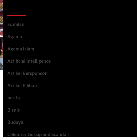
Kategori ARtikel
ac milan
Agama
Agama Islam
Artificial Intelligence
Artikel Bersponsor
Artikel Pilihan
berita
Bisnis
Budaya
Celebrity Gossip and Scandals