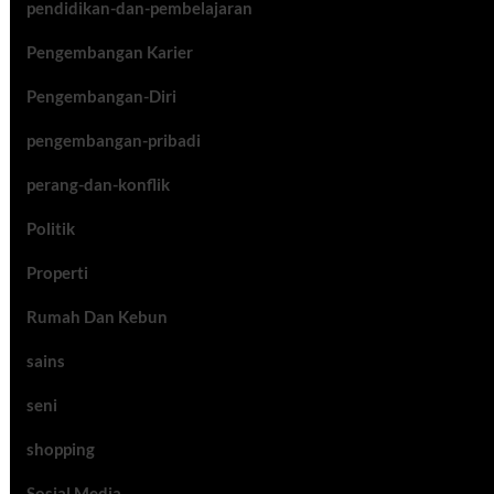
pendidikan-dan-pembelajaran
Pengembangan Karier
Pengembangan-Diri
pengembangan-pribadi
perang-dan-konflik
Politik
Properti
Rumah Dan Kebun
sains
seni
shopping
Sosial Media