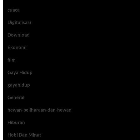
cuaca
Digitalisasi
Download
Ekonomi
film
Gaya Hidup
gayahidup
General
hewan-peliharaan-dan-hewan
Hiburan
Hobi Dan Minat