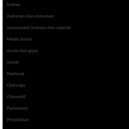
kuliner
makanan-dan-minuman
masyarakat-budaya-dan-sejarah
Media Sosial
mode-dan-gaya
musik
Nasional
Olahraga
Otomotif
Pariwisata
Pendidikan