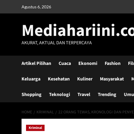
Skip
Agustus 6, 2026
to
content
Mediahariini.
AKURAT, AKTUAL DAN TERPERCAYA
Artikel Pilihan
Cuaca
Ekonomi
Fashion
Fi
Keluarga
Kesehatan
Kuliner
Masyarakat
M
Shopping
Teknologi
Travel
Trending
Um
HOME
KRIMINAL
22 ORANG TEWAS, KRONOLOGI DAN PENY
Kriminal