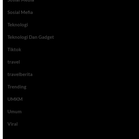
Sosial Mefia
Teknologi
Teknologi Dan Gadget
Tiktok
travel
travelberita
Trending
UMKM
Umum
Viral