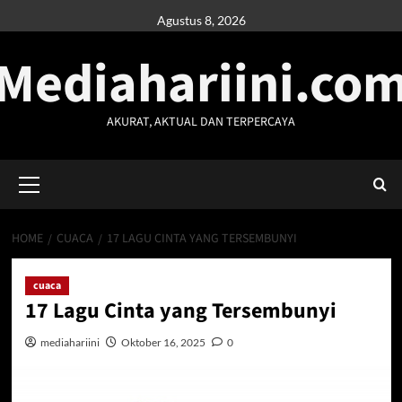
Skip
Agustus 8, 2026
to
Mediahariini.co
content
AKURAT, AKTUAL DAN TERPERCAYA
Primary
Menu
HOME
CUACA
17 LAGU CINTA YANG TERSEMBUNYI
cuaca
17 Lagu Cinta yang Tersembunyi
mediahariini
Oktober 16, 2025
0