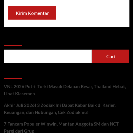
Cari
Cari
Berita Terbaru
VNL 2026 Putri: Turki Masuk Delapan Besar, Thailand Hebat,
Lihat Klasemen
Akhir Juli 2026! 3 Zodiak Ini Dapat Kabar Baik di Karier,
Keuangan, dan Hubungan, Cek Zodiakmu!
7 Fancam Populer Winwin, Mantan Anggota SM dan NCT
Pergi dari Grup